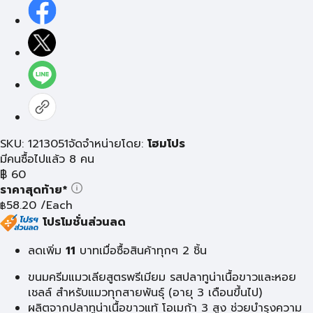
SKU: 1213051
จัดจำหน่ายโดย:
โฮมโปร
มีคนซื้อไปแล้ว 8 คน
฿
60
ราคาสุดท้าย*
58.20
/Each
฿
โปรโมชั่นส่วนลด
ลดเพิ่ม
11
บาท
เมื่อซื้อสินค้าทุกๆ 2 ชิ้น
ขนมครีมแมวเลียสูตรพรีเมียม รสปลาทูน่าเนื้อขาวและหอย
เชลล์ สำหรับแมวทุกสายพันธุ์ (อายุ 3 เดือนขึ้นไป)
ผลิตจากปลาทูน่าเนื้อขาวแท้ โอเมก้า 3 สูง ช่วยบำรุงความ