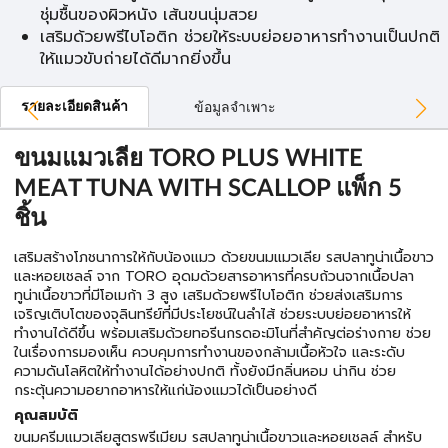
ชุ่มชื้นของผิวหนัง เส้นขนนุ่มสวย
เสริมด้วยพรีไบโอติก ช่วยให้ระบบย่อยอาหารทำงานเป็นปกติ
ให้แมวขับถ่ายได้ดีมากยิ่งขึ้น
รายละเอียดสินค้า
ข้อมูลจำเพาะ
ขนมแมวเลีย TORO PLUS WHITE
MEAT TUNA WITH SCALLOP แพ็ก 5
ชิ้น
เสริมสร้างโภชนาการให้กับน้องแมว ด้วยขนมแมวเลีย รสปลาทูน่าเนื้อขาว
และหอยเชลล์ จาก TORO อุดมด้วยสารอาหารที่ครบถ้วนจากเนื้อปลา
ทูน่าเนื้อขาวที่มีโอเมก้า 3 สูง เสริมด้วยพรีไบโอติก ช่วยส่งเสริมการ
เจริญเติบโตของจุลินทรีย์ที่มีประโยชน์ในลำไส้ ช่วยระบบย่อยอาหารให้
ทำงานได้ดีขึ้น พร้อมเสริมด้วยทอรีนกรดอะมิโนที่สำคัญต่อร่างกาย ช่วย
ในเรื่องการมองเห็น ควบคุมการทำงานของกล้ามเนื้อหัวใจ และระดับ
ความดันโลหิตให้ทำงานได้อย่างปกติ ทั้งยังมีกลิ่นหอม น่ากิน ช่วย
กระตุ้นความอยากอาหารให้แก่น้องแมวได้เป็นอย่างดี
คุณสมบัติ
ขนมครีมแมวเลียสูตรพรีเมียม รสปลาทูน่าเนื้อขาวและหอยเชลล์ สำหรับ