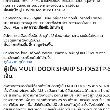
ทำความเย็นได้ถึง -24°C ช่วยให้แช่แข็งได้ไวขึ้นและสนับสนุนการคง
คุณค่าทางโภชนาการของอาหารแช่แข็งตามการใช้งาน
ช่องผักใหญ่ + Wide Moisture Capsule
ช่องผักออกแบบให้ใหญ่และไม่มีผนังกั้นกลาง จัดเก็บได้มากขึ้น พร้อม
ระบบควบคุมการหมุนเวียนอากาศเพื่อช่วยรักษาความสดให้ยาวนาน
Door Alarm ลดความเสี่ยงลืมปิดประตู
มีสัญญาณเตือนเมื่อเปิดประตูทิ้งไว้ ช่วยลดโอกาสความเย็นรั่วไหลและ
ช่วยดูแลการใช้งานในบ้าน
ชั้นวางเครื่องดื่มที่ประตูกว้างขึ้น
ช่องใส่ขวดน้ำและเครื่องดื่มออกแบบให้กว้างและใหญ่ หยิบใช้งานสะดวก
และจัดระเบียบเครื่องดื่มได้ง่ายขึ้น
ดูทั้งหมด
ดูน้อยลง
ตู้เย็น MULTI DOOR SHARP SJ-FX52TP-SL
เงิน
ส่งตรงความสดใหม่ให้คุณถึงบ้านด้วยตู้เย็น MULTI-DOORS จาก SHARP 
ล้ำสมัยอย่างไม่หยุดยั้ง ไม่ว่าจะเป็นเทคโนโลยีอินเวอร์เตอร์ที่สามารถทำงาน
ประสิทธิภาพ ยืดอายุการใช้งานได้ยาวนาน และประหยัดไฟสูงสุด ปุ่มเร่งแช
ช่องอาหารสด เพื่อรักษาคุณค่าสารอาหาร รวมถึงระบบควบคุมความชื้น และกา
แบคทีเรียต่างๆ เพื่อไม่ให้เกิดกลิ่นไม่พึงประสงค์ในตู้เย็น ทั้งยังช่วยให้ผ
อยู่เสมออีกด้วย ยังมีฟังก์ชั่นช่องเก็บเครื่องดื่มและเก็บวัตถุดิบต่างๆ ที่กว