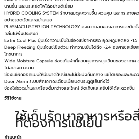
นานขึ้น และประหยัดไฟได้อย่างดีเยี่ยม
HYBRID COOLING SYSTEM รักษาสมดุลความชื้ัน ควบคุม และกระจายความเย็
อย่างรวดเร็วและสม่ำเสมอ
PLASMACLUSTER ION TECHNOLOGY คงความสดของอาหารและยับยั้งแบคท
กลิ่นไม่พึงประสงค์
Extra Cool Plus ปุ่มเร่งความเย็นในช่องแช่อาหารสด อุณหภูมิลดลง -1.5
Deep Freezing ปุ่มเร่งแช่เข็งด่วน ทำความเย็นได้ถึง -24 องศาเซลเซียส
โภชนาการ
Wide Moisture Capsule ช่องเก็บผักที่ควบคุมการหมุนเวียนของอากาศ 
ได้อย่างยาวนาน
ช่องแช่ผักออกแบบให้มีขนาดใหญ่และไม่มีผนังกั้นกลาง แช่ได้เยอะและสะดว
Door Alarm ระบบสัญญาณเตือนเมื่อเปิดประตูตู้เย็นทิ้งไว้
ช่องใส่ขวดน้ำและเครื่องดื่มกว้างและใหญ่ จัดเก็บและหยิบใช้ได้สะดวกขึ้น
วิธีใช้งาน
ใช้เก็บรักษาอาหารหรือส
ที่ต้องการแช่เย็น
คำแนะนำ