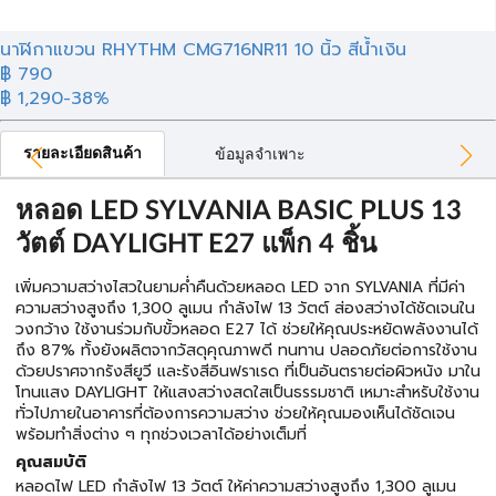
นาฬิกาแขวน RHYTHM CMG716NR11 10 นิ้ว สีน้ำเงิน
฿ 790
฿ 1,290
-38%
รายละเอียดสินค้า
ข้อมูลจำเพาะ
หลอด LED SYLVANIA BASIC PLUS 13
วัตต์ DAYLIGHT E27 แพ็ก 4 ชิ้น
เพิ่มความสว่างไสวในยามค่ำคืนด้วยหลอด LED จาก SYLVANIA ที่มีค่า
ความสว่างสูงถึง 1,300 ลูเมน กำลังไฟ 13 วัตต์ ส่องสว่างได้ชัดเจนใน
วงกว้าง ใช้งานร่วมกับขั้วหลอด E27 ได้ ช่วยให้คุณประหยัดพลังงานได้
ถึง 87% ทั้งยังผลิตจากวัสดุคุณภาพดี ทนทาน ปลอดภัยต่อการใช้งาน
ด้วยปราศจากรังสียูวี และรังสีอินฟราเรด ที่เป็นอันตรายต่อผิวหนัง มาใน
โทนแสง DAYLIGHT ให้แสงสว่างสดใสเป็นธรรมชาติ เหมาะสำหรับใช้งาน
ทั่วไปภายในอาคารที่ต้องการความสว่าง ช่วยให้คุณมองเห็นได้ชัดเจน
พร้อมทำสิ่งต่าง ๆ ทุกช่วงเวลาได้อย่างเต็มที่
คุณสมบัติ
หลอดไฟ LED กำลังไฟ 13 วัตต์ ให้ค่าความสว่างสูงถึง 1,300 ลูเมน