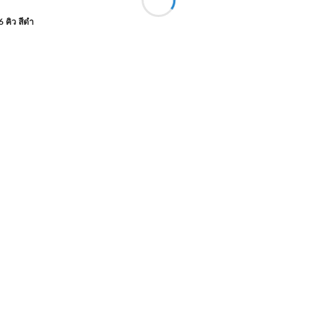
 คิว สีดำ