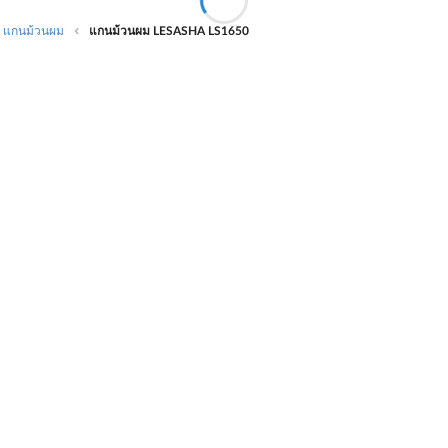
แกนม้วนผม
แกนม้วนผม LESASHA LS1650