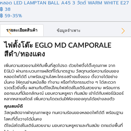
หลอด LED LAMPTAN BALL A45 3 วัตต์ WARM WHITE E27
฿ 38
฿ 59
-35%
รายละเอียดสินค้า
ข้อมูลจำเพาะ
ไฟตั้งโต๊ะ EGLO MD CAMPORALE
สีดำ/ทองแดง
เพิ่มความสวยงามให้กับพื้นที่สุดโปรด ด้วยไฟตั้งโต๊ะคุณภาพ จาก
EGLO ผ่านกระบวนการผลิตที่ได้มาตรฐาน วัสดุทนต่อความร้อนของ
หลอดไฟได้ดี มาพร้อมฐานโลหะโครงสร้างแข็งแรง ตั้งวางได้อย่าง
มั่นคง ให้คุณอ่านหนังสือ ทำงาน หรือทำกิจกรรมต่าง ๆ ได้สะดวก
รวดเร็วยิ่งขึ้น ผสานกับดีไซน์โคมไฟสไตล์โมเดิร์นสวยงาม พร้อมการ
ออกแบบที่มีเอกลักษณ์ มอบความหรูหรา ทันสมัย เข้าได้กับเฟอร์นิเจอร์
หลากหลายสไตล์ เพิ่มความโดดเด่นให้ห้องของคุณได้อย่างลงตัว
คุณสมบัติ
วัสดุผลิตจากผ้าคุณภาพสูง ทนความร้อนของหลอดไฟได้ดี พร้อมฐาน
โลหะที่ตั้งวางได้มั่นคง
ดีไซน์สไตล์โมเดิร์นสวยงาม มอบความหรูหราและทันสมัย ตกแต่งพื้นที่