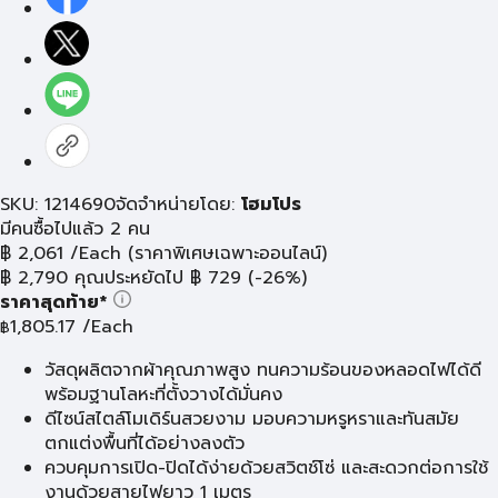
SKU: 1214690
จัดจำหน่ายโดย:
โฮมโปร
มีคนซื้อไปแล้ว 2 คน
฿
2,061
/Each
(ราคาพิเศษเฉพาะออนไลน์)
฿
2,790
คุณประหยัดไป
฿
729
(-26%)
ราคาสุดท้าย*
1,805.17
/Each
฿
วัสดุผลิตจากผ้าคุณภาพสูง ทนความร้อนของหลอดไฟได้ดี
พร้อมฐานโลหะที่ตั้งวางได้มั่นคง
ดีไซน์สไตล์โมเดิร์นสวยงาม มอบความหรูหราและทันสมัย
ตกแต่งพื้นที่ได้อย่างลงตัว
ควบคุมการเปิด-ปิดได้ง่ายด้วยสวิตช์โซ่ และสะดวกต่อการใช้
งานด้วยสายไฟยาว 1 เมตร