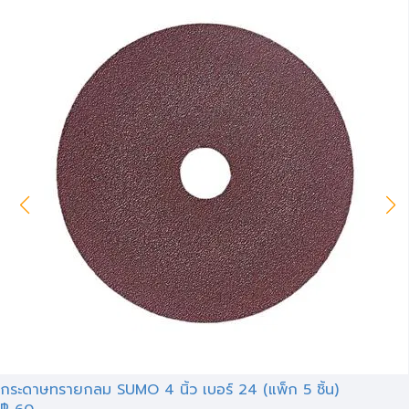
กระดาษทรายกลม SUMO 4 นิ้ว เบอร์ 24 (แพ็ก 5 ชิ้น)