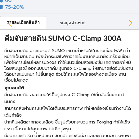
฿ 60
฿ 75
-20%
รายละเอียดสินค้า
ข้อมูลจำเพาะ
คีมจับสายดิน SUMO C-Clamp 300A
คีมจับสายดิน จากแบรนด์ SUMO เหมาะสำหรับใช้ในงานเชื่อมไฟฟ้า ทำ
หน้าที่เป็นสายดิน เพื่อนำกระแสไฟฟ้าจากชิ้นงานกลับมายังเครื่องเชื่อม
เพื่อให้การเชื่อมไหลครบวงจร ทำให้แนวเชื่อมสวยยิ่งขึ้น เกิดการเผาไหม้
โดยสมบูรณ์ ออกแบบปากคีม รูปทรง C-Clamp ให้สามาถยึดจับชิ้นงาน
ได้อย่างแน่นหนา ไม่ลื่นหลุด ช่วยให้กระแสไฟไหลอย่างต่อเนื่อง งาน
เชื่อมไม่สะดุด
คุณสมบัติ
คีมจับสายดิน ออกแบบให้เป็นรูปทรง C-Clamp ใช้ยึดจับชิ้นงานได้
มั่นคง
สามารถส่งผ่านกระแสไฟได้เต็มประสิทธิภาพ ทำให้เครื่องเชื่อมทำงานได้
เต็มกำลัง
ปากคีมผลิตจากทองเหลือง ขึ้นรูปด้วยกระบวนการ Forging ทำให้แข็ง
แรง เนื้องานได้คุณภาพ ไม่เกิดรูพรุน
มีขนาดกะทัดรัด น้ำหนักเบา จับถนัดกระชับมือ และสะดวกต่อการพกพา