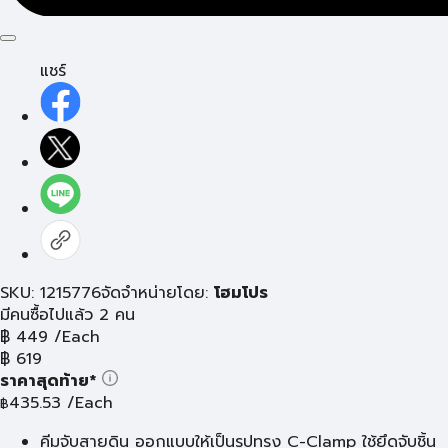
แชร์
SKU: 1215776
จัดจำหน่ายโดย:
โฮมโปร
มีคนซื้อไปแล้ว 2 คน
฿
449
/Each
฿
619
ราคาสุดท้าย*
435.53
/Each
฿
คีมจับสายดิน ออกแบบให้เป็นรูปทรง C-Clamp ใช้ยึดจับชิ้น