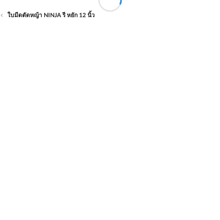
ใบมีดตัดหญ้า NINJA รี หยัก 12 นิ้ว