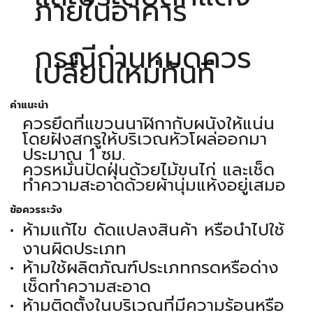
ภายในอาคาร
กรณีถ่านหมดควร
เปลี่ยนใหม่ทันที
คำแนะนำ
ควรยึดที่แขวนนาฬิกากับผนังให้แน่น
โดยฝังสกรูให้บริเวณหัวโผล่ออกมา
ประมาณ 1 ซม.
ควรหมั่นปัดฝุ่นด้วยไม้ขนไก่ และเช็ด
ทำความสะอาดด้วยผ้านุ่มแห้งอยู่เสมอ
ข้อควรระวัง
ห้ามแก้ไข ดัดแปลงสินค้า หรือนำไปใช้
งานผิดประเภท
ห้ามใช้ผลิตภัณฑ์ประเภทกรดหรือด่าง
เช็ดทำความสะอาด
ห้ามติดตั้งในบริเวณที่มีความร้อนหรือ