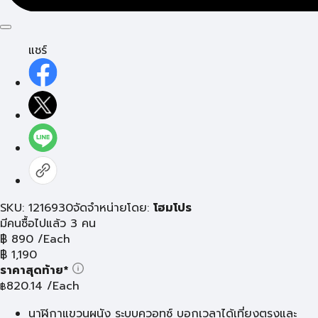
แชร์
SKU: 1216930
จัดจำหน่ายโดย:
โฮมโปร
มีคนซื้อไปแล้ว 3 คน
฿
890
/Each
฿
1,190
ราคาสุดท้าย*
820.14
/Each
฿
นาฬิกาแขวนผนัง ระบบควอทซ์ บอกเวลาได้เที่ยงตรงและ