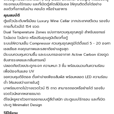
กระจกแบบไร้กรอบ และที่เปิดตู้สไตล์มินิมอล ให้คุณติดตั้งได้อย่าง
ลงตัวทั้งภายในบ้าน คอนโด หรือร้านอาหาร
คุณสมบัติ
ตู้แช่ไวน์ระดับพรีเมียม Luxury Wine Cellar จากประเทศสวีเดน รองรับ
การเก็บไวน์ได้ 154 ขวด
Dual Temperature Zones แบ่งการควบคุมอุณหภูมิ สำหรับแยกแช่
ไวน์แดง ไวน์ขาว หรือปรับอุณภูมิเดียวทั้งตู้
ระบบให้ความเย็น Compressor ควบคุมอุณหภูมิได้ตั้งแต่ 5 - 20 องศา
เซลเซียส คงคุณภาพและรสชาติอย่างสูงสุด
มีระบบควบคุมความชื้น และระบบกรองอากาศ Active Carbon ช่วยดูด
ซับสารระเหยและกลิ่นสารเคมี
ปลอดภัยด้วยประตูกระจก ความหนา 3 ชั้น พร้อมฉนวนกันความร้อน
เพื่อป้องกันแสง UV
จอควบคุมดิจิตอล ตั้งค่าง่ายเพียงสัมผัส พร้อมหลอด LED ความร้อน
ต่ำ ให้แสงสว่างภายในตู้
มาพร้อมถาดไม้วางขวดไวน์ 15 ถาด สามารถถอดหรือย้ายได้ รองรับ
ขวดไวน์หลากหลายขนาด
ดีไซน์หรูหราด้วยการออกแบบตู้สีดำสนิท ประตูแบบไร้กรอบ และที่เปิด
ประตู Minimalist Design
วิธีใช้งาน