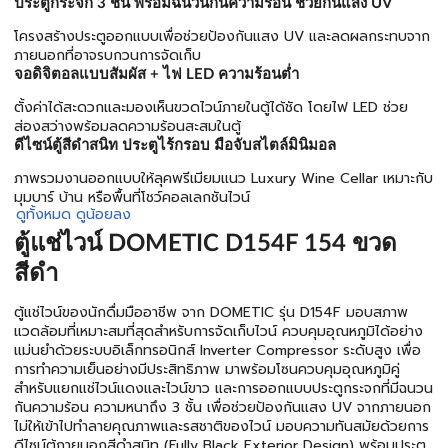
ประตูกระจก 3 ชั้น พร้อมฉนวนกันความร้อน ช่วยกันแสง UV
โครงสร้างประตูออกแบบเพื่อช่วยป้องกันแสง UV และลดผลกระทบจาก
ภายนอกที่อาจรบกวนการจัดเก็บ
จอดิจิตอลแบบสัมผัส + ไฟ LED ความร้อนต่ำ
ตั้งค่าได้สะดวกและมองเห็นขวดไวน์ภายในตู้ได้ชัด โดยไฟ LED ช่วย
ส่องสว่างพร้อมลดความร้อนสะสมในตู้
ดีไซน์ตู้สีดำสนิท ประตูไร้กรอบ มือจับสไตล์มินิมอล
ภาพรวมงานออกแบบให้ลุคพรีเมียมแนว Luxury Wine Cellar เหมาะกับ
มุมบาร์ บ้าน หรือพื้นที่โชว์คอลเลกชันไวน์
ดูทั้งหมด
ดูน้อยลง
ตู้แช่ไวน์ DOMETIC D154F 154 ขวด
สีดำ
ตู้แช่ไวน์ของนักดื่มมืออาชีพ จาก DOMETIC รุ่น D154F มอบสภาพ
แวดล้อมที่เหมาะสมที่สุดสำหรับการจัดเก็บไวน์ ควบคุมอุณหภูมิได้อย่าง
แม่นยำด้วยระบบอิเล็กทรอนิกส์ Inverter Compressor ระดับสูง เพื่อ
การทำความเย็นอย่างมีประสิทธิภาพ มาพร้อมโซนควบคุมอุณหภูมิคู่
สำหรับแยกแช่ไวน์แดงและไวน์ขาว และการออกแบบประตูกระจกที่มีฉนวน
กันความร้อน ความหนาถึง 3 ชั้น เพื่อช่วยป้องกันแสง UV จากภายนอก
ไม่ให้เข้าไปทำลายคุณภาพและรสชาติของไวน์ มอบความทันสมัยด้วยการ
ดีไซน์ตู้ภายนอกสีดำสนิท (Fully Black Exterior Design) พร้อมประตู