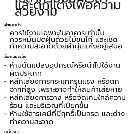
และตกแต่งเพื่อความ
สวยงาม
คำแนะนำ
ควรใช้งานเฉพาะในอาคารเท่านั้น
ควรหมั่นปัดฝุ่นด้วยไม้ขนไก่ และเช็ด
ทำความสะอาดด้วยผ้านุ่มแห้งอยู่เสมอ
ข้อควรระวัง
ห้ามดัดแปลงอุปกรณ์หรือนำไปใช้งาน
ผิดประเภท
หลีกเลี่ยงการกระแทกรุนแรง หรือตก
จากที่สูง เพราะอาจทำให้สินค้าเสียหาย
หลีกเลี่ยงการวาง หรือจัดเก็บใกล้ความ
ร้อน และบริเวณที่เปียกชื้น
ห้ามใช้สารเคมีที่มีฤทธิ์เป็นกรด และด่าง
ทำความสะอาด
ดูทั้งหมด