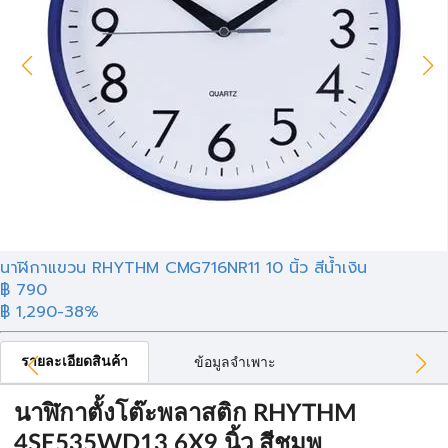
นาฬิกาแขวน RHYTHM CMG716NR11 10 นิ้ว สีน้ำเงิน
฿
790
฿ 1,290
-38%
รายละเอียดสินค้า
ข้อมูลจำเพาะ
นาฬิกาตั้งโต๊ะพลาสติก RHYTHM
4SE535WD13 6X9 นิ้ว สีชมพู