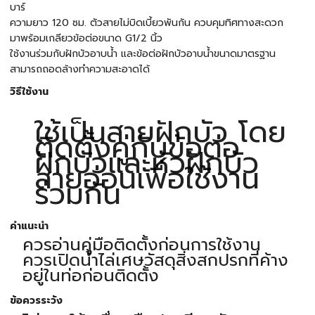
บาร์
ความยาว 120 ซม. ตัวสายไม่บิดเบี้ยวพันกัน ควบคุมทิศทางสะดวก
มาพร้อมเกลียวข้อต่อขนาด G1/2 นิ้ว
ใช้งานร่วมกับฝักบัวอาบน้ำ และข้อต่อฝักบัวอาบน้ำขนาดมาตรฐาน
สามารถถอดล้างทำความสะอาดได้
วิธีใช้งาน
ใช้เป็นสายฝักบัว โดย
ติดตั้งคู่กับข้อต่อ
ฝักบัวและหัวฝักบัว
สายอ่อนเพื่อใช้งาน
ร่วมกัน
คำแนะนำ
ควรอ่านคู่มือติดตั้งก่อนการใช้งาน
ควรเปิดน้ำไล่เศษวัสดุสิ่งสกปรกที่ค้าง
อยู่ในท่อก่อนติดตั้ง
ข้อควรระวัง