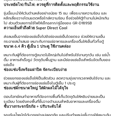
ประหยัดไฟ/กินไฟ: ควรดูที่การติดตั้งและพฤติกรรมใช้งาน
รุ่นนี้แนะนำให้เว้นด้านหลังอย่างน้อย 15 ซม. เพื่อระบายความร้อน และ
หลีกเลี่ยงวางโดนแดดหรือใกล้ความร้อน ซึ่งช่วยให้ตู้ทำงานไม่หนักเกิน
ไป ส่วนตัวเลขการใช้ไฟให้เช็กฉลาก/คู่มือของ GR-D189SB
ความเย็นทั่วถึงด้วย Super Direct Cool
ส่งลมเย็นจากช่องแช่แข็งไปยังช่องแช่เย็นโดยตรง ช่วยให้ความเย็น
กระจายสม่ำเสมอ เหมาะกับการแช่อาหารและเครื่องดื่มให้เย็นทั่วทั้งตู้
ขนาด 6.4 คิว ตู้เย็น 1 ประตู ใช้งานคล่อง
เหมาะกับผู้ที่ต้องการตู้ขนาดไม่ใหญ่เกินไปสำหรับใช้งานทุกวัน เช่น แช่น้ำ
ดื่ม อาหารสำเร็จรูป วัตถุดิบพื้นฐาน และมีช่องแช่แข็งสำหรับจัดเก็บของ
แช่แข็ง
ช่องแช่แข็งพร้อมฝาปิด จัดระเบียบง่าย
ช่วยแยกของแช่แข็งให้เป็นสัดส่วน ลดความยุ่งยากเวลาหยิบใช้งาน และ
เหมาะกับผู้ที่ต้องการช่องแช่แข็งในตู้เย็น 1 ประตู
ช่องแช่ผักขนาดใหญ่ ใส่ผักผลไม้ได้จุใจ
ตอบโจทย์คนทำอาหารที่ต้องการพื้นที่เก็บวัตถุดิบให้หยิบง่ายและเป็น
ระเบียบ โดยยังคงพื้นที่ชั้นวางด้านบนสำหรับอาหารและเครื่องดื่ม
ชั้นวางกระจกนิรภัย + ปรับระดับได้
รองรับน้ำหนักได้มากอย่างปลอดภัย และปรับตำแหน่งชั้นวางให้เหมาะกับ