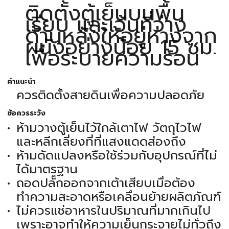
ติดตั้งตู้เย็นบนพื้น
เรียบ และเว้นที่ว่าง
ด้านหลังให้อยู่ห่างจาก
ผนังอย่างน้อย 15 ซม.
เพื่อระบายความร้อน
คำแนะนำ
ควรติดตั้งสายดินเพื่อความปลอดภัย
ข้อควรระวัง
ห้ามวางตู้เย็นไว้ใกล้เตาไฟ วัตถุไวไฟ
และหลีกเลี่ยงที่ที่แสงแดดส่องถึง
ห้ามดัดแปลงหรือใช้ร่วมกับอุปกรณ์ที่ไม่
ได้มาตรฐาน
ถอดปลั๊กออกจากเต้าเสียบเมื่อต้อง
ทำความสะอาดหรือเคลื่อนย้ายผลิตภัณฑ์
ไม่ควรแช่อาหารในปริมาณที่มากเกินไป
เพราะอาจทำให้ความเย็นกระจายไม่ทั่วถึง