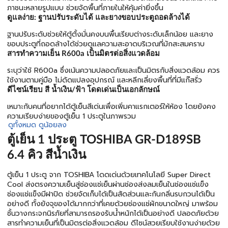
ภาชนะหลายรูปแบบ ช่วยจัดพื้นที่ภายในให้คุ้มค่ายิ่งขึ้น
ดูแลง่าย: ฐานปรับระดับได้ และยางขอบประตูถอดล้างได้
ฐานปรับระดับช่วยให้ตู้ตั้งมั่นคงบนพื้นเรียบต่างระดับเล็กน้อย และยาง
ขอบประตูที่ถอดล้างได้ช่วยดูแลความสะอาดบริเวณที่มักสะสมคราบ
สารทำความเย็น R600a เป็นมิตรต่อสิ่งแวดล้อม
ระบุว่าใช้ R600a ซึ่งเน้นความปลอดภัยและเป็นมิตรกับสิ่งแวดล้อม ควร
ใช้งานตามคู่มือ ไม่ดัดแปลงอุปกรณ์ และหลีกเลี่ยงพื้นที่ที่มีแก๊สรั่ว
ดีไซน์เรียบ สี น้ำเงิน/ฟ้า โดดเด่นเป็นเอกลักษณ์
เหมาะกับคนที่อยากได้ตู้เย็นสีเด่นเพื่อเพิ่มคาแรกเตอร์ให้ห้อง โดยยังคง
ความเรียบง่ายของตู้เย็น 1 ประตูในภาพรวม
ดูทั้งหมด
ดูน้อยลง
ตู้เย็น 1 ประตู TOSHIBA GR-D189SB
6.4 คิว สีน้ำเงิน
ตู้เย็น 1 ประตู จาก TOSHIBA โดดเด่นด้วยเทคโนโลยี Super Direct
Cool ส่งตรงความเย็นสู่ช่องแช่เย็นผ่านช่องส่งลมเย็นในช่องแช่แข็ง
ช่องแช่แข็งมีฝาปิด ช่วยจัดเก็บได้เป็นสัดส่วนและกันกลิ่นรบกวนได้เป็น
อย่างดี ทั้งยังจุของได้มากกว่าที่เคยด้วยช่องแช่ผักขนาดใหญ่ มาพร้อม
ชั้นวางกระจกนิรภัยที่สามารถรองรับน้ำหนักได้เป็นอย่างดี ปลอดภัยด้วย
สารทำความเย็นที่เป็นมิตรต่อสิ่งแวดล้อม ดีไซน์สวยเรียบใช้งานง่ายด้วย