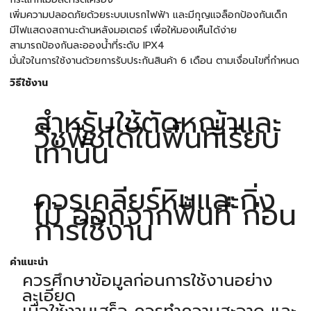
เพิ่มความปลอดภัยด้วยระบบเบรกไฟฟ้า และมีกุญแจล็อกป้องกันเด็ก
มีไฟแสดงสถานะด้านหลังมอเตอร์ เพื่อให้มองเห็นได้ง่าย
สามารถป้องกันละอองน้ำที่ระดับ IPX4
มั่นใจในการใช้งานด้วยการรับประกันสินค้า 6 เดือน ตามเงื่อนไขที่กำหนด
วิธีใช้งาน
สำหรับใช้ตัดหญ้าและ
วัชพืชได้ในพื้นที่เรียบ
เท่านั้น
ควรเคลียร์หินและกิ่ง
ไม้ ออกจากพื้นที่ ก่อน
การใช้งาน
คำแนะนำ
ควรศึกษาข้อมูลก่อนการใช้งานอย่าง
ละเอียด