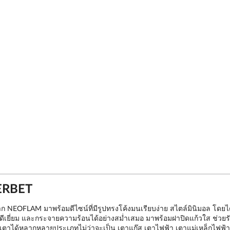
ERBET
EOFLAM มาพร้อมดีไซน์ที่มีรูปทรงโค้งมนเรียบง่าย สไตล์มินิมอล โดยได
ด้ดีเยี่ยม และกระจายความร้อนได้อย่างสม่ำเสมอ มาพร้อมฝาปิดแก้วใส ช่วยรั
เตาได้หลากหลายประเภทไม่ว่าจะเป็น เตาแก๊ส เตาไฟฟ้า เตาแม่เหล็กไฟฟ้า