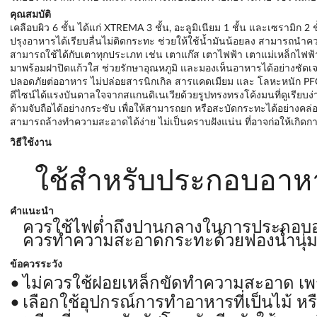
คุณสมบัติ
เคลือบผิว 6 ชั้น ได้แก่ XTREMA 3 ชั้น, อะลูมิเนียม 1 ชั้น และเซรามิก 
ปรุงอาหารได้เรียบลื่นไม่ติดกระทะ ช่วยให้ใช้น้ำมันน้อยลง สามารถนำ
สามารถใช้ได้กับเตาทุกประเภท เช่น เตาแก๊ส เตาไฟฟ้า เตาแม่เหล็กไฟฟ้
มาพร้อมฝาปิดแก้วใส ช่วยรักษาอุณหภูมิ และมองเห็นอาหารได้อย่างชัดเ
ปลอดภัยต่ออาหาร ไม่ปล่อยสารนิกเกิล สารแคดเมียม และ โลหะหนัก P
ดีไซน์ได้แรงบันดาลใจจากสแกนดิเนเวียด้วยรูปทรงทรงโค้งมนที่ดูเรียบง่
ด้ามจับถือได้อย่างกระชับ เพื่อให้สามารถยก หรือสะบัดกระทะได้อย่างคล่อ
สามารถล้างทำความสะอาดได้ง่าย ไม่เป็นคราบฝังแน่น ที่อาจก่อให้เกิ
วิธีใช้งาน
ใช้สำหรับประกอบอาห
คำแนะนำ
ควรใช้ไฟต่ำถึงปานกลางในการประกอบอาห
ควรทำความสะอาดกระทะด้วยฟองน้ำนุ่ม โ
ข้อควรระวัง
ไม่ควรใช้ฝอยเหล็กขัดทำความสะอาด เพ
เลือกใช้อุปกรณ์การทำอาหารที่เป็นไม้ หร