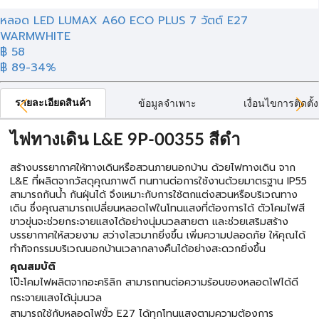
หลอด LED LUMAX A60 ECO PLUS 7 วัตต์ E27
WARMWHITE
฿
58
฿ 89
-34%
รายละเอียดสินค้า
ข้อมูลจำเพาะ
เงื่อนไขการติดตั้ง
ไฟทางเดิน L&E 9P-00355 สีดำ
สร้างบรรยากาศให้ทางเดินหรือสวนภายนอกบ้าน ด้วยไฟทางเดิน จาก
L&E ที่ผลิตจากวัสดุคุณภาพดี ทนทานต่อการใช้งานด้วยมาตรฐาน IP55
สามารถกันน้ำ กันฝุ่นได้ จึงเหมาะกับการใช้ตกแต่งสวนหรือบริเวณทาง
เดิน ซึ่งคุณสามารถเปลี่ยนหลอดไฟในโทนแสงที่ต้องการได้ ตัวโคมไฟสี
ขาวขุ่นจะช่วยกระจายแสงได้อย่างนุ่มนวลสายตา และช่วยเสริมสร้าง
บรรยากาศให้สวยงาม สว่างไสวมากยิ่งขึ้น เพิ่มความปลอดภัย ให้คุณได้
ทำกิจกรรมบริเวณนอกบ้านเวลากลางคืนได้อย่างสะดวกยิ่งขึ้น
คุณสมบัติ
โป๊ะโคมไฟผลิตจากอะคริลิก สามารถทนต่อความร้อนของหลอดไฟได้ดี
กระจายแสงได้นุ่มนวล
สามารถใช้กับหลอดไฟขั้ว E27 ได้ทุกโทนแสงตามความต้องการ