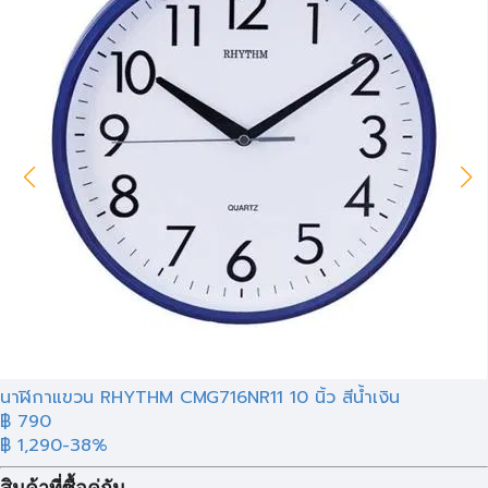
นาฬิกาแขวน RHYTHM CMG716NR11 10 นิ้ว สีน้ำเงิน
฿ 790
฿ 1,290
-38%