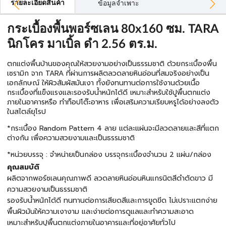
รายละเอียดสินค้า
ข้อมูลจำเพาะ
กระเบื้องพื้นพอร์ซเลน 80x160 ซม. TARA
นิกโคร มาเบิ้ล ดำ 2.56 ตร.ม.
ตกแต่งพื้นบ้านของคุณให้สวยงามอย่างเป็นธรรมชาติ ด้วยกระเบื้องพื้น
เซรามิก จาก TARA ที่ผ่านการผลิตลวดลายหินอ่อนที่สมจริงอย่างเป็น
เอกลักษณ์ ให้ผิวสัมผัสมันเงา ทั้งยังทนทานต่อการใช้งานด้วยเนื้อ
กระเบื้องที่แข็งแรงและรองรับน้ำหนักได้ดี เหมาะสำหรับใช้ปูพื้นตกแต่ง
ภายในอาคารหรือ ทำท็อปโต๊ะอาหาร เพื่อเสริมความเรียบหรูได้อย่างลงตัว
ในสไตล์ยุโรป
*กระเบื้อง Random Pattern 4 ลาย แต่ละแผ่นจะมีลวดลายและสีที่แตก
ต่างกัน เพื่อความสวยงามและเป็นธรรมชาติ
*หน่วยบรรจุ : จำหน่ายเป็นกล่อง บรรจุกระเบื้องจำนวน 2 แผ่น/กล่อง
คุณสมบัติ
ผลิตจากพอร์ซเลนคุณภาพดี ลวดลายหินอ่อนหินแกรนิตสีดำตัดขาว มี
ความสวยงามเป็นธรรมชาติ
รองรับน้ำหนักได้ดี ทนทานต่อการเสียดสีและการขูดขีด ไม่เปราะแตกง่าย
พื้นผิวมันให้ความเงางาม และง่ายต่อการดูแลและทำความสะอาด
เหมาะสำหรับปูพื้นตกแต่งภายในอาคารและที่อยู่อาศัยทั่วไป