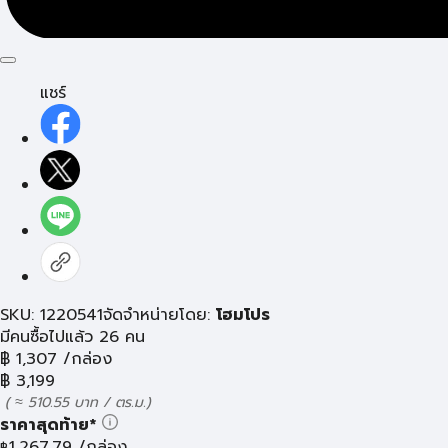
แชร์
SKU: 1220541
จัดจำหน่ายโดย:
โฮมโปร
มีคนซื้อไปแล้ว 26 คน
฿
1,307
/กล่อง
฿
3,199
( ≈ 510.55 บาท / ตร.ม.)
ราคาสุดท้าย*
1,267.79
/กล่อง
฿