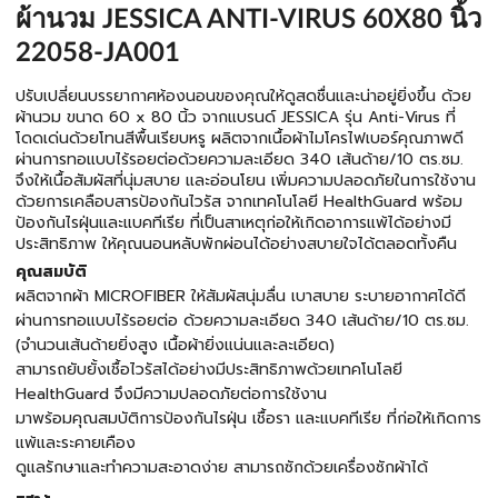
ผ้านวม JESSICA ANTI-VIRUS 60X80 นิ้ว
22058-JA001
ปรับเปลี่ยนบรรยากาศห้องนอนของคุณให้ดูสดชื่นและน่าอยู่ยิ่งขึ้น ด้วย
ผ้านวม ขนาด 60 x 80 นิ้ว จากแบรนด์ JESSICA รุ่น Anti-Virus ที่
โดดเด่นด้วยโทนสีพื้นเรียบหรู ผลิตจากเนื้อผ้าไมโครไฟเบอร์คุณภาพดี
ผ่านการทอแบบไร้รอยต่อด้วยความละเอียด 340 เส้นด้าย/10 ตร.ซม.
จึงให้เนื้อสัมผัสที่นุ่มสบาย และอ่อนโยน เพิ่มความปลอดภัยในการใช้งาน
ด้วยการเคลือบสารป้องกันไวรัส จากเทคโนโลยี HealthGuard พร้อม
ป้องกันไรฝุ่นและแบคทีเรีย ที่เป็นสาเหตุก่อให้เกิดอาการแพ้ได้อย่างมี
ประสิทธิภาพ ให้คุณนอนหลับพักผ่อนได้อย่างสบายใจได้ตลอดทั้งคืน
คุณสมบัติ
ผลิตจากผ้า MICROFIBER ให้สัมผัสนุ่มลื่น เบาสบาย ระบายอากาศได้ดี
ผ่านการทอแบบไร้รอยต่อ ด้วยความละเอียด 340 เส้นด้าย/10 ตร.ซม.
(จำนวนเส้นด้ายยิ่งสูง เนื้อผ้ายิ่งแน่นและละเอียด)
สามารถยับยั้งเชื้อไวรัสได้อย่างมีประสิทธิภาพด้วยเทคโนโลยี
HealthGuard จึงมีความปลอดภัยต่อการใช้งาน
มาพร้อมคุณสมบัติการป้องกันไรฝุ่น เชื้อรา และแบคทีเรีย ที่ก่อให้เกิดการ
แพ้และระคายเคือง
ดูแลรักษาและทำความสะอาดง่าย สามารถซักด้วยเครื่องซักผ้าได้