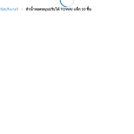
ินิสปริงเกอร์
หัวน้ำหยดหมุนปรับได้ TOWAI แพ็ก 10 ชิ้น