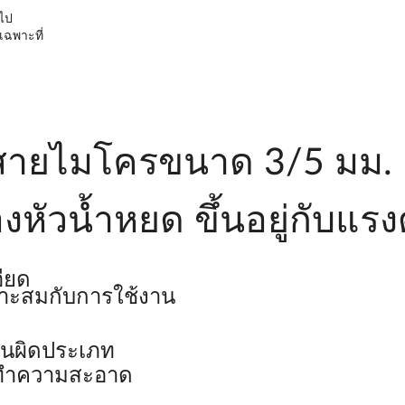
ไป
เฉพาะที่
สายไมโครขนาด 3/5 มม. เ
วน้ำหยด ขึ้นอยู่กับแรงดั
ียด
าะสมกับการใช้งาน
านผิดประเภท
่างทำความสะอาด