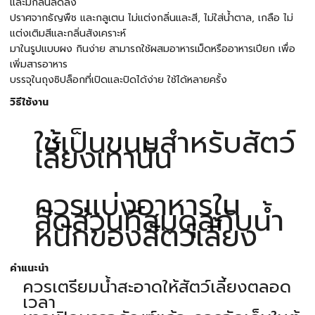
และมีกลิ่นลดลง
ปราศจากธัญพืช และกลูเตน ไม่แต่งกลิ่นและสี, ไม่ใส่น้ำตาล, เกลือ ไม่
แต่งเติมสีและกลิ่นสังเคราะห์
มาในรูปแบบผง กินง่าย สามารถใช้ผสมอาหารเม็ดหรืออาหารเปียก เพื่อ
เพิ่มสารอาหาร
บรรจุในถุงซิปล็อกที่เปิดและปิดได้ง่าย ใช้ได้หลายครั้ง
วิธีใช้งาน
ใช้เป็นขนมสำหรับสัตว์
เลี้ยงเท่านั้น
ควรแบ่งอาหารใน
สัดส่วนที่สมดุลกับน้ำ
หนักของสัตว์เลี้ยง
คำแนะนำ
ควรเตรียมน้ำสะอาดให้สัตว์เลี้ยงตลอด
เวลา