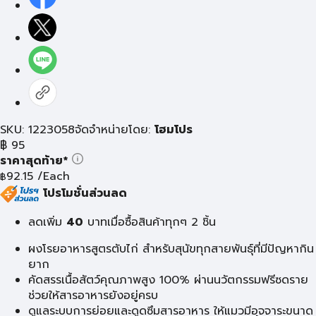
SKU: 1223058
จัดจำหน่ายโดย:
โฮมโปร
฿
95
ราคาสุดท้าย*
92.15
/Each
฿
โปรโมชั่นส่วนลด
ลดเพิ่ม
40
บาท
เมื่อซื้อสินค้าทุกๆ 2 ชิ้น
ผงโรยอาหารสูตรตับไก่ สำหรับสุนัขทุกสายพันธุ์ที่มีปัญหากิน
ยาก
คัดสรรเนื้อสัตว์คุณภาพสูง 100% ผ่านนวัตกรรมฟรีซดราย
ช่วยให้สารอาหารยังอยู่ครบ
ดูแลระบบการย่อยและดูดซึมสารอาหาร ให้แมวมีอุจจาระขนาด