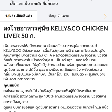
เล็กและแข็ง และมีกลิ่นลดลง
รายละเอียดสินค้า
ข้อมูลจำเพาะ
ผงโรยอาหารสุนัข KELLY&CO CHICKEN
LIVER 50 ก.
เพิ่มสารอาหารให้สุนัขของคุณ ด้วยผงโรยอาหารสุนัข จากแบรนด์
KELLY&CO มีส่วนผสมจากเนื้อสัตว์คุณภาพดี ผ่านการคัดสรรวัตถุดิบ
คุณภาพสูง มาตรฐานระดับ CFIA ผลิตด้วยนวัตกรรมฟรีซดราย ช่วยให้
กักเก็บสารอาหารในเนื้อสัตว์อยู่ครบ มีโปรตีนสูง แคลอรี่ต่ำ มอบ
พลังงานที่เหมาะสม ให้สุนัขมีรูปร่างสมส่วน พร้อมดูแลระบบการย่อยและ
ดูดซึมสารอาหารได้ดีขึ้น อุจจาระจะมีขนาดเล็กและแข็ง พร้อมช่วยลด
กลิ่น มาในรูปแบบผงมีลักษณะเป็นเกล็ด, ร่วน, ไม่จับตัว ให้สุนัขกินง่าย
เพิ่มความอยากอาหาร
คุณสมบัติ
ผงโรยอาหารสูตรตับไก่ สำหรับสุนัขทุกสายพันธุ์ที่มีปัญหากินยาก
คัดสรรเนื้อสัตว์คุณภาพสูง 100% ผ่านนวัตกรรมฟรีซดราย ช่วยให้สาร
อาหารยังอยู่ครบ
ดูแลระบบการย่อยและดูดซึมสารอาหาร ให้แมวมีอุจจาระขนาดเล็กและแข็ง