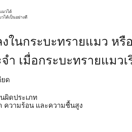
แมวได้
วได้เป็นอย่างดี
ฝา ลงในกระบะทรายแมว ห
ะจำ เมื่อกระบะทรายแมวเริ่
ียด
านผิดประเภท
ดด ความร้อน และความชื้นสูง