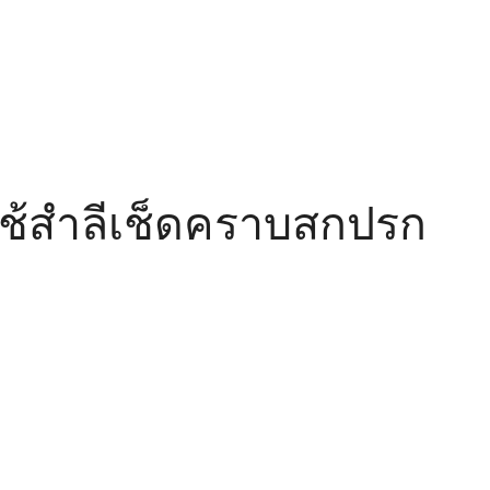
ใช้สําลีเช็ดคราบสกปรก