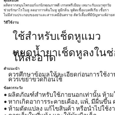
คุณสมบัติ
ผลิตจากสมุนไพรออร์แกนิกคุณภาพดี เกรดพรีเมียม เหมาะกับแมวทุกวัย
ช่วยรักษาไรในหู ลดอาการคันในหู หูมีกลิ่น หูติดเชื้อแบคทีเรีย เชื้อรา
ไม่มีส่วนประกอบของยาและสารเคมีอันตราย สัตว์เลี้ยงที่มีปัญหาแพ้ง่าย
วิธีใช้งาน
ใช้สำหรับเช็ดหูแมว
หยดน้ำยาเช็ดหูลงในช่
ให้สะอาด
คำแนะนำ
ควรศึกษาข้อมูลให้ละเอียดก่อนการใช้งา
ควรเขย่าขวดก่อนใช้
ข้อควรระวัง
ผลิตภัณฑ์สำหรับใช้ภายนอกเท่านั้น ห้ามให
หากเกิดอาการระคายเคือง, แพ้, มีผื่นขึ้
ห้ามดัดแปลง แก้ไขสินค้า หรือนำไปใช้ง