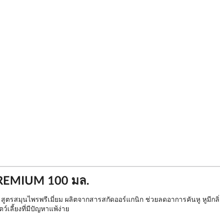
PREMIUM 100 มล.
มุนไพรพรีเมี่ยม ผลิตจากสารสกัดออร์แกนิก ช่วยลดอาการคันหู หูมีกลิ่น หูอ
เลี้ยงที่มีปัญหาแพ้ง่าย