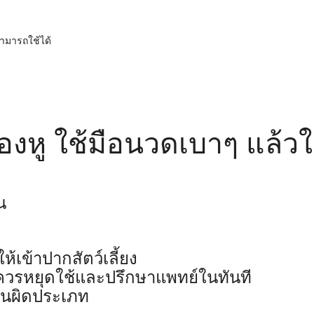
สามารถใช้ได้
องหู ใช้มือนวดเบาๆ แล้ว
น
้เข้าปากสัตว์เลี้ยง
น ควรหยุดใช้และปรึกษาแพทย์ในทันที
านผิดประเภท