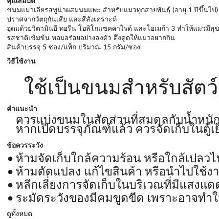
คุณสมบัติ
ขนมแมวเลียรสทูน่าผสมนมแพะ สำหรับแมวทุกสายพันธุ์ (อายุ 1 ปีขึ้นไป)
ปราศจากวัตถุกันเสีย และสีสังเคราะห์
อุดมด้วยวิตามินอี ทอรีน โอลิโกแซคคาไรด์ และโอเมก้า 3 ทำให้แมวมีสุขภ
รสชาติเข้มข้น หอมอร่อยอย่างลงตัว ดึงดูดให้แมวอยากกิน
สินค้าบรรจุ 5 ซอง/แพ็ก ปริมาณ 15 กรัม/ซอง
วิธีใช้งาน
ใช้เป็นขนมสำหรับสัตว์เล
คำแนะนำ
ควรแบ่งขนมในสัดส่วนที่สมดุลกับน้ำหนักข
หากเปิดบรรจุภัณฑ์แล้ว ควรจัดเก็บในตู้เย็
ข้อควรระวัง
ห้ามจัดเก็บใกล้ความร้อน หรือใกล้เปลวไ
ห้ามดัดแปลง แก้ไขสินค้า หรือนำไปใช้ง
หลีกเลี่ยงการจัดเก็บในบริเวณที่มีแสงแด
ระมัดระวังของมีคมขูดขีด เพราะอาจทำให
ดูทั้งหมด