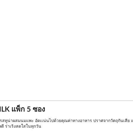
K แพ็ก 5 ซอง
ูน่าผสมนมแพะ อัดเเน่นไปด้วยคุณค่าทางอาหาร ปราศจากวัตถุกันเสีย และสี
ดี ร่าเริงสดใสในทุกวัน