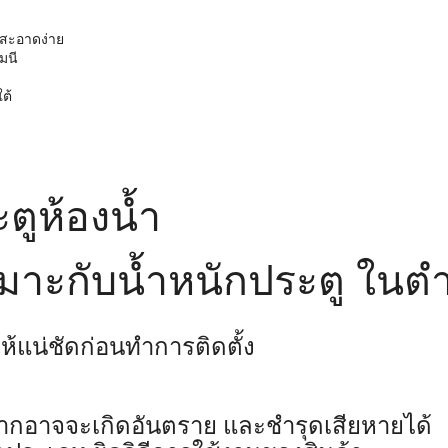
มสะอาดง่าย
มนี
ต้
ะตูห้องน้ำ
หมาะกับน้ำหนักประตู ในตำแ
ห้แน่ชัดก่อนทำการติดตั้ง
งจากอาจจะเกิดอันตราย และชำรุดเสียหายได้