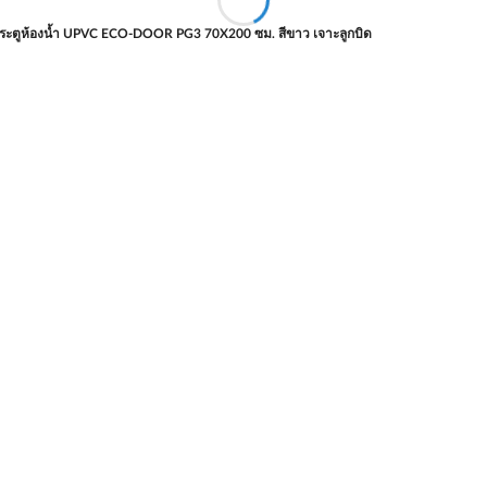
ระตูห้องน้ำ UPVC ECO-DOOR PG3 70X200 ซม. สีขาว เจาะลูกบิด