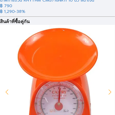
นาฬิกาแขวน RHYTHM CMG716NR11 10 นิ้ว สีน้ำเงิน
฿ 790
฿ 1,290
-38%
สินค้าที่ซื้อคู่กัน