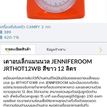
เครื่องชั่งในครัว CAMRY 2 กก.
฿ 389
฿ 420
-7%
รายละเอียดสินค้า
ข้อมูลจำเพาะ
เตาอบเล็กแมนนวล JENNIFEROOM
JRTHOT12WB สีขาว 12 ลิตร
เหมือนยกโฮมคาเฟ่มาไว้ที่บ้านผ่านดีไซน์อันมินิมอลของเตาอบเล็กแมน
นวล รุ่น JRTHOT12WB จาก JENNIFEROOM แม้จะมีขนาดกะทัดรัด
แต่สามารถรองรับการทำอาหารทั้งประเภทอาหารคาว และของหวานด้วย
ความจุขนาด 12 ลิตร ใช้งานง่าย สามารถควบคุมด้วยปุ่มลูกบิดด้าน
หน้า สำหรับตั้งเวลาสูงสุด 15 นาที และตั้งอุณหภูมิได้สูงสุด 230 องศา
เซลเซียส กระจายความร้อนเพื่อให้อาหารสุกอบ่างทั่วถึงด้วยขดลวด
ทำความร้อนด้านบนและด้านล่าง หมดห่วงเรื่องอาหารสุกไม่ทั่ว