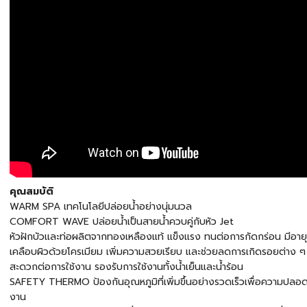
คุณสมบัติ
WARM SPA เทคโนโลยีปล่อยน้ำอย่างนุ่มนวล
COMFORT WAVE ปล่อยน้ำเป็นสายน้ำควบคู่กับหัว Jet
หัวฝักบัวและท่อผลิตจากทองเหลืองแท้ แข็งแรง ทนต่อการกัดกร่อน มีอาย
เคลือบผิวด้วยโครเมียม เพิ่มความสวยเรียบ และช่วยลดการเกิดรอยต่าง ๆ 
สะดวกต่อการใช้งาน รองรับการใช้งานทั้งน้ำเย็นและน้ำร้อน
SAFETY THERMO ป้องกันอุณหภูมิที่เพิ่มขึ้นอย่างรวดเร็วเพื่อความปลอดภ
งาน