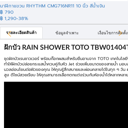
นาฬิกาแขวน RHYTHM CMG716NR11 10 นิ้ว สีน้ำเงิน
฿ 790
฿ 1,290
-38%
รายละเอียดสินค้า
ข้อมูลจำเพาะ
เงื่อนไขการติดตั้ง
ฝักบัว RAIN SHOWER TOTO TBW01404
ชุดฝักบัวเรนชาวเวอร์ พร้อมก๊อกผสมสำหรับยืนอาบจาก TOTO เทคโนโลยี
ทำให้ฝักบัวปล่อยกระแสน้ำควบคู่กับหัว Jet ช่วยเพิ่มขนาดของสายน้ำ มอบสายน
นวลอ่อนโยนต่อผิวของคุณ ให้คุณรู้สึกสบายและผ่อนคลายได้ในทุก ๆ วัน
สูง ดีไซน์สวยเรียบ ให้คุณสามารถเลือกตกแต่งร่วมกับห้องน้ำได้หลากหลา