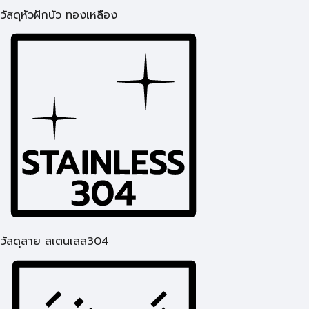
วัสดุหัวฝักบัว ทองเหลือง
วัสดุสาย สเตนเลส304