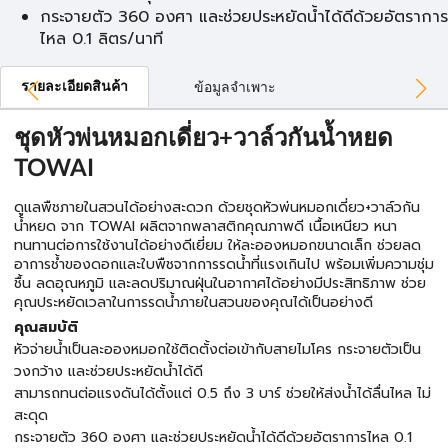
กระจายตัว 360 องศา และช่วยประหยัดน้ำได้ดีด้วยอัตราการ
ไหล 0.1 ลิตร/นาที
รายละเอียดสินค้า
ข้อมูลจำเพาะ
ชุดหัวพ่นหมอกเดี่ยว+วาล์วกันน้ำหยด
TOWAI
ดูแลพืชภายในสวนได้อย่างสะดวก ด้วยชุดหัวพ่นหมอกเดี่ยว+วาล์วกัน
น้ำหยด จาก TOWAI ผลิตจากพลาสติกคุณภาพดี เนื้อเหนียว หนา
ทนทานต่อการใช้งานได้อย่างดีเยี่ยม ให้ละอองหมอกขนาดเล็ก ช่วยลด
อาการช้ำของดอกและใบพืชจากการรดน้ำที่แรงเกินไป พร้อมเพิ่มความชุ่ม
ชื้น ลดอุณหภูมิ และลดปริมาณฝุ่นในอากาศได้อย่างมีประสิทธิภาพ ช่วย
คุณประหยัดเวลาในการรดน้ำภายในสวนของคุณได้เป็นอย่างดี
คุณสมบัติ
หัวจ่ายน้ำเป็นละอองหมอกใช้ติดตั้งต่อเข้ากับสายไมโคร กระจายตัวเป็น
วงกว้าง และช่วยประหยัดน้ำได้ดี
สามารถทนต่อแรงดันได้ตั้งแต่ 0.5 ถึง 3 บาร์ ช่วยให้ส่งน้ำได้ลื่นไหล ไม่
สะดุด
กระจายตัว 360 องศา และช่วยประหยัดน้ำได้ดีด้วยอัตราการไหล 0.1