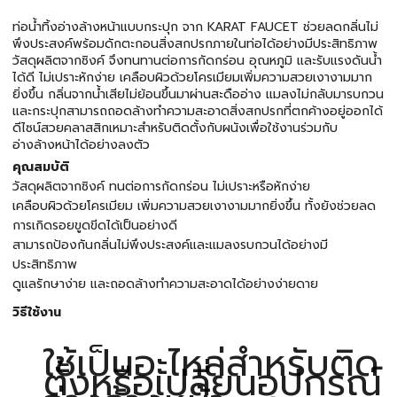
ท่อน้ำทิ้งอ่างล้างหน้าแบบกระปุก จาก KARAT FAUCET ช่วยลดกลิ่นไม่
พึงประสงค์พร้อมดักตะกอนสิ่งสกปรกภายในท่อได้อย่างมีประสิทธิภาพ
วัสดุผลิตจากซิงค์ จึงทนทานต่อการกัดกร่อน อุณหภูมิ และรับแรงดันน้ำ
ได้ดี ไม่เปราะหักง่าย เคลือบผิวด้วยโครเมียมเพิ่มความสวยเงางามมาก
ยิ่งขึ้น กลิ่นจากน้ำเสียไม่ย้อนขึ้นมาผ่านสะดืออ่าง แมลงไม่กลับมารบกวน
และกระปุกสามารถถอดล้างทำความสะอาดสิ่งสกปรกที่ตกค้างอยู่ออกได้
ดีไซน์สวยคลาสสิกเหมาะสำหรับติดตั้งกับผนังเพื่อใช้งานร่วมกับ
อ่างล้างหน้าได้อย่างลงตัว
คุณสมบัติ
วัสดุผลิตจากซิงค์ ทนต่อการกัดกร่อน ไม่เปราะหรือหักง่าย
เคลือบผิวด้วยโครเมียม เพิ่มความสวยเงางามมากยิ่งขึ้น ทั้งยังช่วยลด
การเกิดรอยขูดขีดได้เป็นอย่างดี
สามารถป้องกันกลิ่นไม่พึงประสงค์และแมลงรบกวนได้อย่างมี
ประสิทธิภาพ
ดูแลรักษาง่าย และถอดล้างทำความสะอาดได้อย่างง่ายดาย
วิธีใช้งาน
ใช้เป็นอะไหล่สำหรับติด
ตั้งหรือเปลี่ยนอุปกรณ์