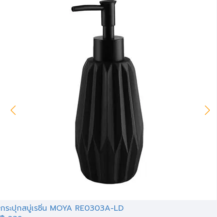
กระปุกสบู่เรซิ่น MOYA RE0303A-LD