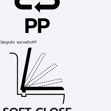
วัสดุหลัก พลาสติกPP