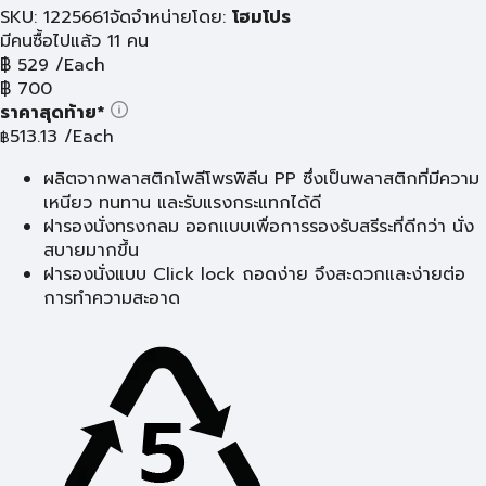
SKU: 1225661
จัดจำหน่ายโดย:
โฮมโปร
มีคนซื้อไปแล้ว 11 คน
฿
529
/Each
฿
700
ราคาสุดท้าย*
513.13
/Each
฿
ผลิตจากพลาสติกโพลีโพรพิลีน PP ซึ่งเป็นพลาสติกที่มีความ
เหนียว ทนทาน และรับแรงกระแทกได้ดี
ฝารองนั่งทรงกลม ออกแบบเพื่อการรองรับสรีระที่ดีกว่า นั่ง
สบายมากขึ้น
ฝารองนั่งแบบ Click lock ถอดง่าย จึงสะดวกและง่ายต่อ
การทำความสะอาด