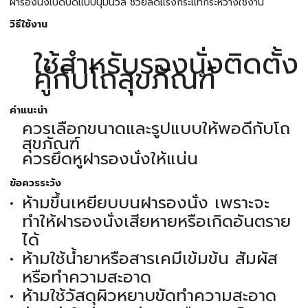
ฝารองนั่งเปิดปิดแบบนุ่มนวล ช่วยลดแรงกระแทกระหว่างใช้งาน
วิธีใช้งาน
ใช้สำหรับรองนั่งติดตั้ง
คู่กับโถสุขภัณฑ์
คำแนะนำ
ควรเลือกขนาดและรูปแบบให้พอดีกับโถ
สุขภัณฑ์
ควรยึดหูฝารองนั่งให้แน่น
ข้อควรระวัง
ห้ามขึ้นเหยียบบนฝารองนั่ง เพราะจะ
ทำให้ฝารองนั่งเสียหายหรือเกิดอันตราย
ได้
ห้ามใช้น้ำยาหรือสารเคมีเข้มข้น สัมผัส
หรือทำความสะอาด
ห้ามใช้วัสดุผิวหยาบขัดทำความสะอาด