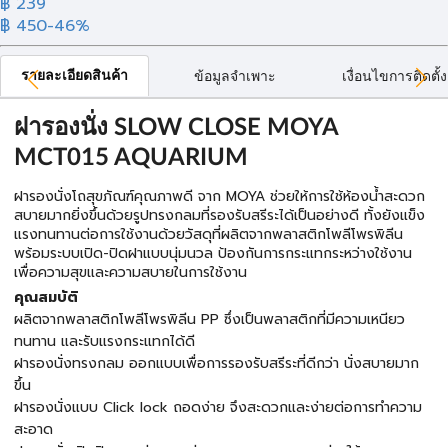
฿ 239
฿ 450
-46%
รายละเอียดสินค้า
ข้อมูลจำเพาะ
เงื่อนไขการติดตั้ง
ฝารองนั่ง SLOW CLOSE MOYA
MCT015 AQUARIUM
ฝารองนั่งโถสุขภัณฑ์คุณภาพดี จาก MOYA ช่วยให้การใช้ห้องน้ำสะดวก
สบายมากยิ่งขึ้นด้วยรูปทรงกลมที่รองรับสรีระได้เป็นอย่างดี ทั้งยังแข็ง
แรงทนทานต่อการใช้งานด้วยวัสดุที่ผลิตจากพลาสติกโพลีโพรพิลีน
พร้อมระบบเปิด-ปิดฝาแบบนุ่มนวล ป้องกันการกระแทกระหว่างใช้งาน
เพื่อความสุขและความสบายในการใช้งาน
คุณสมบัติ
ผลิตจากพลาสติกโพลีโพรพิลีน PP ซึ่งเป็นพลาสติกที่มีความเหนียว
ทนทาน และรับแรงกระแทกได้ดี
ฝารองนั่งทรงกลม ออกแบบเพื่อการรองรับสรีระที่ดีกว่า นั่งสบายมาก
ขึ้น
ฝารองนั่งแบบ Click lock ถอดง่าย จึงสะดวกและง่ายต่อการทำความ
สะอาด