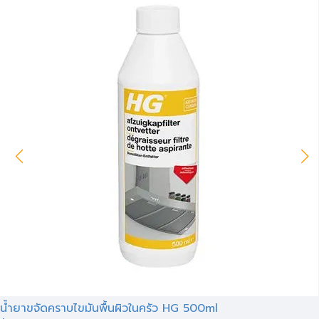
น้ำยาขจัดคราบไขมันพื้นผิวในครัว HG 500ml