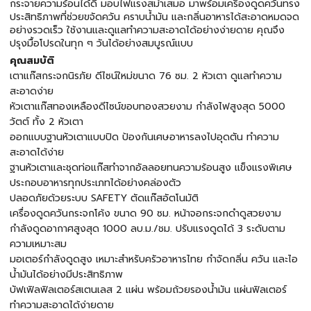
กระจายความร้อนได้ดี มอบไฟแรงสม่ำเสมอ มาพร้อมเครื่องดูดควันทรง
ประสิทธิภาพที่ช่วยขจัดควัน คราบน้ำมัน และกลิ่นอาหารได้สะอาดหมดจด
อย่างรวดเร็ว ใช้งานและดูแลทำความสะอาดได้อย่างง่ายดาย คุณจึง
ปรุงมื้อโปรดในทุก ๆ วันได้อย่างสมบูรณ์แบบ
คุณสมบัติ
เตาแก๊สกระจกนิรภัย ดีไซน์ใหม่ขนาด 76 ซม. 2 หัวเตา ดูแลทำความ
สะอาดง่าย
หัวเตาแก๊สทองเหลืองดีไซน์ขอบทองสวยงาม กำลังไฟสูงสุด 5000
วัตต์ ทั้ง 2 หัวเตา
ออกแบบฐานหัวเตาแบบปิด ป้องกันเศษอาหารลงไปอุดตัน ทำความ
สะอาดได้ง่าย
ฐานหัวเตาและชุดท่อแก๊สทำจากอัลลอยทนความร้อนสูง แข็งแรงพิเศษ
ประกอบอาหารทุกประเภทได้อย่างคล่องตัว
ปลอดภัยด้วยระบบ SAFETY ตัดแก๊สอัตโนมัติ
เครื่องดูดควันกระจกโค้ง ขนาด 90 ซม. หน้าจอกระจกดำดูสวยงาม
กำลังดูดอากาศสูงสุด 1000 ลบ.ม./ชม. ปรับแรงดูดได้ 3 ระดับตาม
ความเหมาะสม
มอเตอร์กำลังดูดสูง เหมาะสำหรับครัวอาหารไทย กำจัดกลิ่น ควัน และไอ
น้ำมันได้อย่างมีประสิทธิภาพ
บัฟเฟิลฟิลเตอร์สเตนเลส 2 แผ่น พร้อมถ้วยรองน้ำมัน แผ่นฟิลเตอร์
ทำความสะอาดได้ง่ายดาย