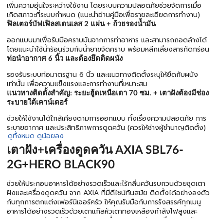
เพิ่มความอุ่นใจระหว่างใช้งาน โดยระบบความปลอดภัยช่วยจัดการเมื่อ
เกิดสภาวะที่ระบบกำหนด (แนะนำอ่านคู่มือเพื่อรายละเอียดการทำงาน)
ฟิลเตอร์บัฟเฟิลสเตนเลส 2 แผ่น + ถ้วยรองน้ำมัน
ออกแบบมาเพื่อรับมือคราบมันจากการทำอาหาร และสามารถถอดล้างได้
โดยแนะนำใช้น้ำร้อนร่วมกับน้ำยาขจัดคราบ พร้อมหลีกเลี่ยงสารกัดกร่อน
ท่อนำอากาศ 6 นิ้ว และต้องยึดติดผนัง
รองรับระบบท่อมาตรฐาน 6 นิ้ว และแนวทางติดตั้งระบุให้ยึดกับผนัง
เท่านั้น เพื่อความแข็งแรงและการทำงานที่เหมาะสม
แนวทางติดตั้งสำคัญ: ระยะฮู้ดเหนือเตา 70 ซม. + เตาฝังต้องมีช่อง
ระบายใต้เคาน์เตอร์
ช่วยให้ใช้งานได้ใกล้เคียงตามการออกแบบ ทั้งเรื่องความปลอดภัย การ
ระบายอากาศ และประสิทธิภาพการดูดควัน (ควรให้ช่างผู้ชำนาญติดตั้ง)
ดูทั้งหมด
ดูน้อยลง
เตาฝัง+เครื่องดูดควัน AXIA SBL76-
2G+HERO BLACK90
ช่วยให้ประกอบอาหารได้อย่างรวดเร็วและไร้กลิ่นควันรบกวนด้วยชุดเตา
ฝังและเครื่องดูดควัน จาก AXIA ที่มีดีไซน์ทันสมัย ติดตั้งได้อย่างลงตัว
กับทุกการตกแต่งเฟอร์นิเจอร์ครัว ให้คุณรับมือกับการรังสรรค์ทุกเมนู
อาหารได้อย่างรวดเร็วด้วยเตาแก๊สหัวเตาทองเหลืองกำลังไฟสูงและ