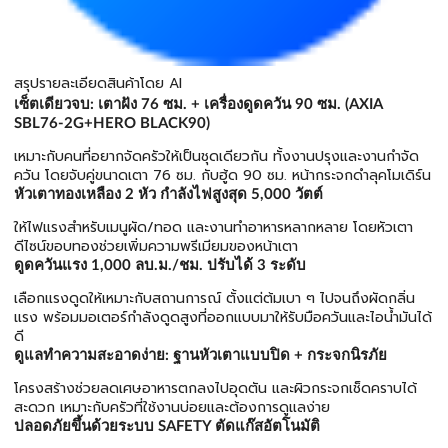
สรุปรายละเอียดสินค้าโดย AI
เซ็ตเดียวจบ: เตาฝัง 76 ซม. + เครื่องดูดควัน 90 ซม. (AXIA
SBL76-2G+HERO BLACK90)
เหมาะกับคนที่อยากจัดครัวให้เป็นชุดเดียวกัน ทั้งงานปรุงและงานกำจัด
ควัน โดยจับคู่ขนาดเตา 76 ซม. กับฮู้ด 90 ซม. หน้ากระจกดำลุคโมเดิร์น
หัวเตาทองเหลือง 2 หัว กำลังไฟสูงสุด 5,000 วัตต์
ให้ไฟแรงสำหรับเมนูผัด/ทอด และงานทำอาหารหลากหลาย โดยหัวเตา
ดีไซน์ขอบทองช่วยเพิ่มความพรีเมียมของหน้าเตา
ดูดควันแรง 1,000 ลบ.ม./ชม. ปรับได้ 3 ระดับ
เลือกแรงดูดให้เหมาะกับสถานการณ์ ตั้งแต่ต้มเบา ๆ ไปจนถึงผัดกลิ่น
แรง พร้อมมอเตอร์กำลังดูดสูงที่ออกแบบมาให้รับมือควันและไอน้ำมันได้
ดี
ดูแลทำความสะอาดง่าย: ฐานหัวเตาแบบปิด + กระจกนิรภัย
โครงสร้างช่วยลดเศษอาหารตกลงไปอุดตัน และผิวกระจกเช็ดคราบได้
สะดวก เหมาะกับครัวที่ใช้งานบ่อยและต้องการดูแลง่าย
ปลอดภัยขึ้นด้วยระบบ SAFETY ตัดแก๊สอัตโนมัติ