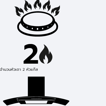
จำนวนหัวเตา 2 หัวแก๊ส