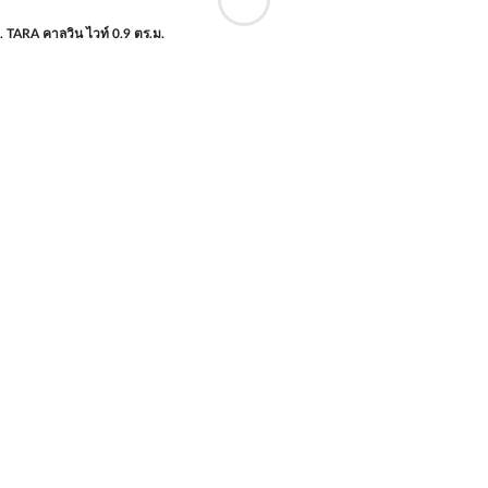
. TARA คาลวิน ไวท์ 0.9 ตร.ม.