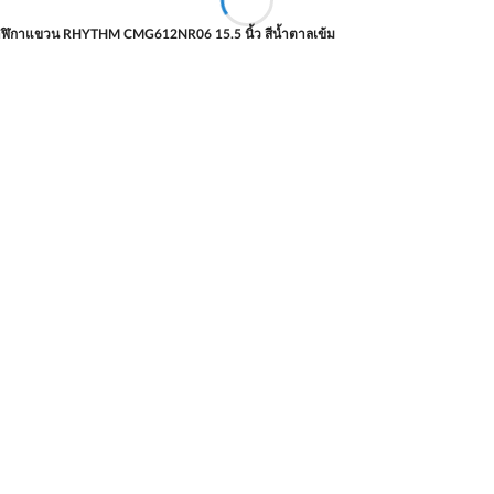
ฬิกาแขวน RHYTHM CMG612NR06 15.5 นิ้ว สีน้ำตาลเข้ม