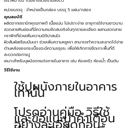
เซราฟิม เบจ ได้อย่างสวยงามลงตัว
หน่วยบรรจุ : จำหน่ายเป็นกล่อง บรรจุ 5 แผ่น/กล่อง
คุณสมบัติ
ผลิตจากเซรามิกคุณภาพดี เนื้อแน่น ไม่เปราะง่าย อายุการใช้งานยาวนาน
ลวดลายหินอ่อนที่มีความคมชัดสมจริงในทุกรายละเอียด ผสานลวดลาย
กราฟิกที่ช่วยเพิ่มความมิติน่าสนใจ
ผิวสัมผัสเรียบมันเงา ช่วยเพิ่มความหรูหรา สามารถทำความสะอาดได้ง่าย
ด้านหลังของกระเบื้องจะมีความขรุขระ เพื่อให้เกิดการยึดเกาะพื้นที่ดี
สะดวกต่อการปู
เหมาะสำหรับบุผนังตกแต่งภายในอาคาร เช่น ห้องครัว ห้องน้ำ เป็นต้น
วิธีใช้งาน
ใช้ปูผนังภายในอาคาร
เท่านั้น
โปรดอ่านคู่มือ วิธีใช้
และข้อแนะนำคำเตือน
อย่างละเอียดก่อน