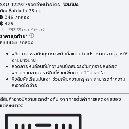
SKU: 1229279
จัดจำหน่ายโดย:
โฮมโปร
มีคนซื้อไปแล้ว 75 คน
฿
349
/กล่อง
฿
429
( ≈ 387.78 บาท / ตร.ม.)
ราคาสุดท้าย*
338.53
/กล่อง
฿
ผลิตจากเซรามิกคุณภาพดี เนื้อแน่น ไม่เปราะง่าย อายุการใช้
งานยาวนาน
ลวดลายหินอ่อนที่มีความคมชัดสมจริงในทุกรายละเอียด
ผสานลวดลายกราฟิกที่ช่วยเพิ่มความมิติน่าสนใจ
ผิวสัมผัสเรียบมันเงา ช่วยเพิ่มความหรูหรา สามารถทำความ
สะอาดได้ง่าย
สีสินค้าอาจมีความแตกต่างกัน จากการตั้งค่าการแสดงผลของ
แต่ละหน้าจอ