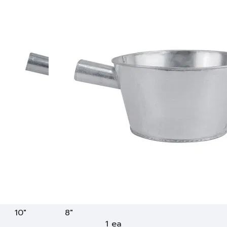
10"
8"
1 ea