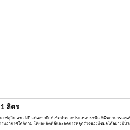
1 ลิตร
โน+ฟลูวิค จาก NP สกัดจากยีสต์เข้มข้นจากประเทศบราซิล ที่พืชสามารถดู
ภาพอากาศใดก็ตาม ให้ผลผลิตที่ดีและลดการหลุดร่วงของพืชผลได้อย่างมีประสิท