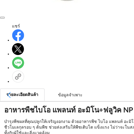
แชร์
รายละเอียดสินค้า
ข้อมูลจำเพาะ
อาหารพืชไบโอ แพลนท์ อะมิโน+ฟลูวิค NP 
บำรุงพืชผลที่คุณปลูกให้เจริญงอกงาม ด้วยอาหารพืช ไบโอ แพลนท์ อะมิ
ชีวโมเลกุลรอบ ๆ ต้นพืช ช่วยส่งเสริมให้พืชเติบโต แข็งแรง ไม่ว่าจะในส
ทั้งกับผู้ใช้และสิ่งแวดล้อม