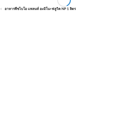
อาหารพืชไบโอ แพลนท์ อะมิโน+ฟลูวิค NP 1 ลิตร