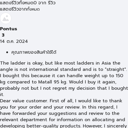
แสดงรีวิวทั้งหมด
0
จาก
รีวิว
แสดงรีวิวจาก
ทั้งหมด
Pontus
3
14 ต.ค. 2024
คุณภาพของสินค้าใช้ได้
The ladder is okay, but like most ladders in Asia the
angle is not international standard and is to "straight".
I bought this because it can handle weight up to 150
kg compared to Matall 95 kg. Would I buy it again,
probably not but I not regret my decision that I bought
it.
Dear value customer. First of all, I would like to thank
you for your order and your review. In this regard, I
have forwarded your suggestions and review to the
relevant department for information on allocating and
developing better-quality products. However, I sincerely