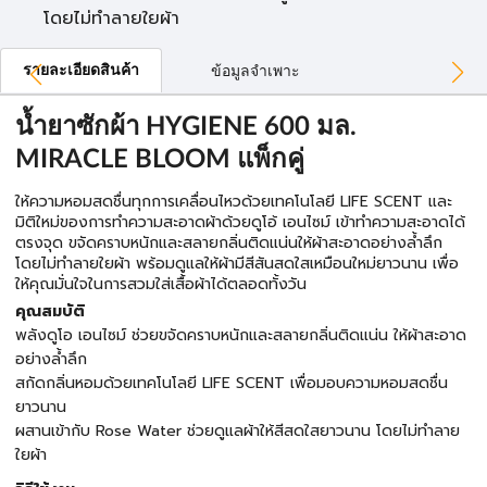
โดยไม่ทำลายใยผ้า
รายละเอียดสินค้า
ข้อมูลจำเพาะ
น้ำยาซักผ้า HYGIENE 600 มล.
MIRACLE BLOOM แพ็กคู่
ให้ความหอมสดชื่นทุกการเคลื่อนไหวด้วยเทคโนโลยี LIFE SCENT และ
มิติใหม่ของการทำความสะอาดผ้าด้วยดูโอ้ เอนไซม์ เข้าทำความสะอาดได้
ตรงจุด ขจัดคราบหนักและสลายกลิ่นติดแน่นให้ผ้าสะอาดอย่างล้ำลึก
โดยไม่ทำลายใยผ้า พร้อมดูแลให้ผ้ามีสีสันสดใสเหมือนใหม่ยาวนาน เพื่อ
ให้คุณมั่นใจในการสวมใส่เสื้อผ้าได้ตลอดทั้งวัน
คุณสมบัติ
พลังดูโอ เอนไซม์ ช่วยขจัดคราบหนักและสลายกลิ่นติดแน่น ให้ผ้าสะอาด
อย่างล้ำลึก
สกัดกลิ่นหอมด้วยเทคโนโลยี LIFE SCENT เพื่อมอบความหอมสดชื่น
ยาวนาน
ผสานเข้ากับ Rose Water ช่วยดูแลผ้าให้สีสดใสยาวนาน โดยไม่ทำลาย
ใยผ้า