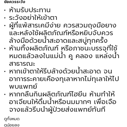
ข้อควรระวัง
ห้ามรับประทาน
ระวังอย่าให้เข้าตา
ผู้ที่แพ้สารเคมีง่าย ควรสวมถุงมือยาง
และหลังใช้ผลิตภัณฑ์หรือหยิบจับควร
ล้างมือด้วยน้ำสะอาดและสบู่ทุกครั้ง
ห้ามทิ้งผลิตภัณฑ์ หรือภาชนะบรรจุที่ใช้
หมดแล้วลงในแม่น้ำ คู คลอง แหล่งน้ำ
สาธารณะ
หากเข้าตาให้รีบล้างด้วยน้ำสะอาด จน
อาการระคายเคืองทุเลาหากไม่ทุเลาให้ไป
พบแพทย์
หากกลืนกินผลิตภัณฑ์ไฮยีน ห้ามทำให้
อาเจียนให้ดื่มน้ำหรือนมมากๆ เพื่อเจือ
จางแล้วรีบนำผู้ป่วยส่งแพทย์ทันที
ดูทั้งหมด
ดูน้อยลง