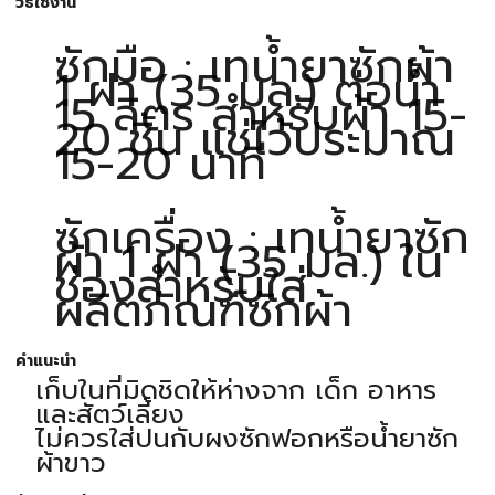
วิธีใช้งาน
ซักมือ : เทน้ำยาซักผ้า
1 ฝา (35 มล.) ต่อน้ำ
15 ลิตร สำหรับผ้า 15-
20 ชิ้น แช่ไว้ประมาณ
15-20 นาที
ซักเครื่อง : เทน้ำยาซัก
ผ้า 1 ฝา (35 มล.) ใน
ช่องสำหรับใส่
ผลิตภัณฑ์ซักผ้า
คำแนะนำ
เก็บในที่มิดชิดให้ห่างจาก เด็ก อาหาร
และสัตว์เลี้ยง
ไม่ควรใส่ปนกับผงซักฟอกหรือน้ำยาซัก
ผ้าขาว