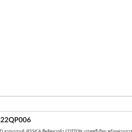
2022QP006
ID จากแบรนด์ JESSICA ที่ผลิตจากผ้า COTTON เกรดพรีเมียม พร้อมผ่านก