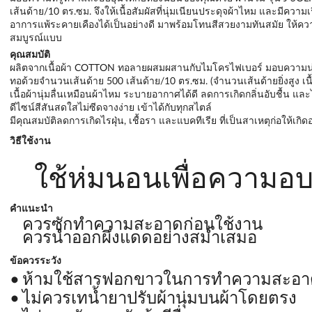
เส้นด้าย/10 ตร.ซม. จึงให้เนื้อสัมผัสที่นุ่มเนียนประดุจผ้าไหม และมีคว
อาการแพ้ระคายเคืองได้เป็นอย่างดี มาพร้อมโทนสีสวยงามทันสมัย ให้ความร
สมบูรณ์แบบ
คุณสมบัติ
ผลิตจากเนื้อผ้า COTTON ทอลายผสมผสานกับไมโครไฟเบอร์ มอบความนุ่
ทอด้วยจำนวนเส้นด้าย 500 เส้นด้าย/10 ตร.ซม. (จำนวนเส้นด้ายยิ่งสูง เนื
เนื้อผ้านุ่มลื่นเหมือนผ้าไหม ระบายอากาศได้ดี ลดการเกิดกลิ่นอับชื้น และไ
ดีไซน์สีสันสดใสไม่ซีดจางง่าย เข้าได้กับทุกสไตล์
มีคุณสมบัติลดการเกิดไรฝุ่น, เชื้อรา และแบคทีเรีย ที่เป็นสาเหตุก่อให้เกิ
วิธีใช้งาน
ใช้ห่มนอนเพื่อความอบอ
คำแนะนำ
ควรซักทำความสะอาดก่อนใช้งาน
ควรนำออกผึ่งแดดอย่างสม่ำเสมอ
ข้อควรระวัง
ห้ามใช้สารฟอกขาวในการทำความสะอา
ไม่ควรเทน้ำยาปรับผ้านุ่มบนผ้าโดยตรง