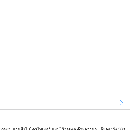
ารทอประสานผ้าไมโครไฟเบอร์ แบบไร้รอยต่อ ด้วยความละเอียดสูงถึง 500