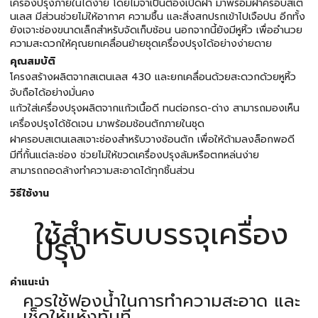
เครื่องปรุงภายในได้ง่าย โดยไม่จำเป็นต้องเปิดฝา มาพร้อมฝาครอบสเต
นเลส มีส่วนช่วยไม่ให้อากาศ ความชื้น และสิ่งสกปรกเข้าไปเจือปน อีกทั้ง
ยังเจาะช่องขนาดเล็กสำหรับจัดเก็บช้อน นอกจากนี้ยังมีหูหิ้ว เพื่ออำนวย
ความสะดวกให้คุณยกเคลื่อนย้ายชุดเครื่องปรุงได้อย่างง่ายดาย
คุณสมบัติ
โครงสร้างผลิตจากสเตนเลส 430 และยกเคลื่อนด้วยสะดวกด้วยหูหิ้ว
จับถือได้อย่างมั่นคง
แก้วใส่เครื่องปรุงผลิตจากแก้วเนื้อดี ทนต่อกรด-ด่าง สามารถมองเห็น
เครื่องปรุงได้ชัดเจน มาพร้อมช้อนตักภายในชุด
ฝาครอบสเตนเลสเจาะช่องสำหรับวางช้อนตัก เพื่อให้ด้ามลงล็อกพอดี
มีที่กั้นแต่ละช่อง ช่วยไม่ให้ขวดเครื่องปรุงล้มหรือตกหล่นง่าย
สามารถถอดล้างทำความสะอาดได้ทุกชิ้นส่วน
วิธีใช้งาน
ใช้สำหรับบรรจุเครื่อง
ปรุง
คำแนะนำ
ควรใช้ฟองน้ำในการทำความสะอาด และ
เช็ดให้แห้งทันที