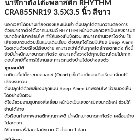
นาฬิกาตั้งโต๊ะพลาสติก RHYTHM
CRA855NR19 3.5X3.5 นิ้ว สีขาว
บอกเวลาได้อย่างเที่ยงตรงและแม่นยำ ตั้งปลุกได้ตามความต้องการ
ด้วยนาฬิกาตั้งโต๊ะจากแบรนด์ RHYTHM หน้าปัดบอกเวลาเป็นเลขอารบิก
ขนาดใหญ่มาพร้อมไฟ ทำให้มองเห็นชัดเจน สามารถอ่านเวลาได้ง่าย ไร้
เสียงรบกวนด้วยเข็มแบบเดินเรียบ ตั้งปลุกได้โดยมีเสียง Beep Alarm
โดดเด่นด้วยดีไซน์เรียบง่าย สามารถเข้าได้กับทุกสไตล์การตกแต่ง ทั้งนี้
ยังมีน้ำหนักเบาขนาดกะทัดรัด สามารถตั้งวางได้ทุกบริเวณโดยไม่เกะกะ
ตอบโจทย์ทั้งการใช้งานและการตกแต่งบ้านได้อย่างลงตัว
คุณสมบัติ
นาฬิกาตั้งโต๊ะ ระบบควอทซ์ (Quart) เข็มวินาทีแบบเดินเรียบ เงียบไร้
เสียงรบกวน
ตั้งปลุกได้ด้วยเสียงปลุกแบบ Beep Alarm มาพร้อมไฟ ช่วยมองเห็น
ได้อย่างชัดเจน
ดีไซน์สวยงามรูปทรงสี่เหลี่ยม หน้าปัดเป็นเลขอารบิกขนาดใหญ่ ช่วยให้
อ่านได้ง่าย
ตัวเรือนทำจากพลาสติกคุณภาพดี น้ำหนักเบาขนาดกะทัดรัด เคลื่อนย้าย
ได้สะดวก
ใช้แบตเตอรี่อัลคาไลน์ขนาด C จำนวน 1 ก้อน
วิธีใช้งาน