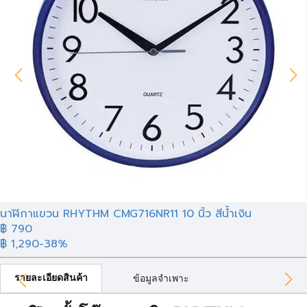
นาฬิกาแขวน RHYTHM CMG716NR11 10 นิ้ว สีน้ำเงิน
฿ 790
฿ 1,290
-38%
รายละเอียดสินค้า
ข้อมูลจำเพาะ