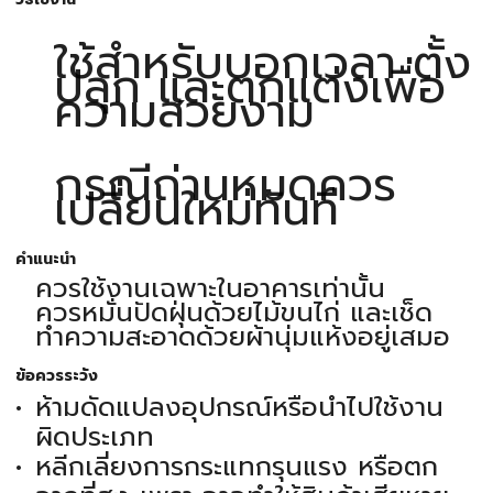
ใช้สำหรับบอกเวลา ตั้ง
ปลุก และตกแต่งเพื่อ
ความสวยงาม
กรณีถ่านหมดควร
เปลี่ยนใหม่ทันที
คำแนะนำ
ควรใช้งานเฉพาะในอาคารเท่านั้น
ควรหมั่นปัดฝุ่นด้วยไม้ขนไก่ และเช็ด
ทำความสะอาดด้วยผ้านุ่มแห้งอยู่เสมอ
ข้อควรระวัง
ห้ามดัดแปลงอุปกรณ์หรือนำไปใช้งาน
ผิดประเภท
หลีกเลี่ยงการกระแทกรุนแรง หรือตก