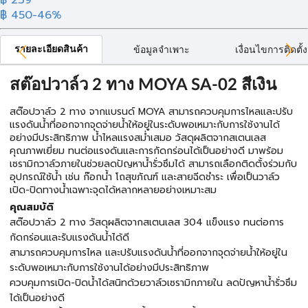
฿ 450
-46%
รายละเอียดสินค้า
ข้อมูลจำเพาะ
เงื่อนไขการติดตั้ง
สต๊อปวาล์ว 2 ทาง MOYA SA-02 สีเงิน
สต๊อปวาล์ว 2 ทาง จากแบรนด์ MOYA สามารถควบคุมการไหลและปรับ
แรงดันน้ำที่ออกจากจุดจ่ายน้ำให้อยู่ในระดับพอเหมาะกับการใช้งานได้
อย่างมีประสิทธิภาพ น้ำไหลแรงสม่ำเสมอ วัสดุผลิตจากสเตนเลส
คุณภาพเยี่ยม ทนต่อแรงดันและการกัดกร่อนได้เป็นอย่างดี มาพร้อม
เซรามิกวาล์วภายในช่วยลดปัญหาน้ำรั่วซึมได้ สามารถเลือกติดตั้งร่วมกับ
อุปกรณ์ใช้น้ำ เช่น ก๊อกน้ำ โถสุขภัณฑ์ และสายฉีดชำระ เพื่อเป็นวาล์ว
เปิด-ปิดทางน้ำเฉพาะจุดได้หลากหลายอย่างเหมาะสม
คุณสมบัติ
สต๊อปวาล์ว 2 ทาง วัสดุผลิตจากสเตนเลส 304 แข็งแรง ทนต่อการ
กัดกร่อนและรับแรงดันน้ำได้ดี
สามารถควบคุมการไหล และปรับแรงดันน้ำที่ออกจากจุดจ่ายน้ำให้อยู่ใน
ระดับพอเหมาะกับการใช้งานได้อย่างมีประสิทธิภาพ
ควบคุมการเปิด-ปิดน้ำได้สนิทด้วยวาล์วเซรามิกภายใน ลดปัญหาน้ำรั่วซึม
ได้เป็นอย่างดี