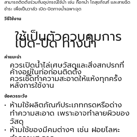
สามารถติดตั้งร่วมกับอุปกรณ์ใช้น้ำ เช่น ก๊อกน้ำ โถสุขภัณฑ์ และสายฉีด
ชำระ เพื่อเป็นวาล์ว เปิด-ปิดทางน้ำเฉพาะจุด
วิธีใช้งาน
ใช้เป็นตัวควบคุมการ
เปิด-ปิด ทางน้ำ
คำแนะนำ
ควรเปิดน้ำไล่เศษวัสดุและสิ่งสกปรกที่
ค้างอยู่ในท่อก่อนติดตั้ง
ควรเช็ดทำความสะอาดให้แห้งทุกครั้ง
หลังการใช้งาน
ข้อควรระวัง
ห้ามใช้ผลิตภัณฑ์ประเภทกรดหรือด่าง
ทำความสะอาด เพราะอาจทำลายผิวของ
วัสดุ
ห้ามใช้ของมีคมต่างๆ เช่น ฝอยโลหะ