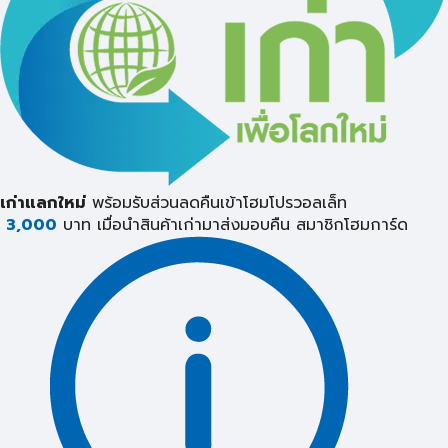
เก่าแลกใหม่
พร้อมรับส่วนลดคืนเข้าโฮมโปรวอลเล็ท
3,000
บาท เมื่อนำสินค้าเก่ามาส่งมอบคืน
สมาชิกโฮมการ์ด