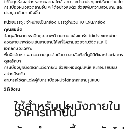
ได้ในทุกห้องอย่างหลากหลายสไตล์ สามารถนำมาประยุกต์ใช้งานร่วมกับ
กระเบื้องผนังลวดลายอื่น ๆ ได้อย่างลงตัว ช่วยเพิ่มความสวยงาม และ
น่าอยู่อาศัยมากยิ่งขึ้น
หน่วยบรรจุ : จำหน่ายเป็นกล่อง บรรจุจำนวน 10 แผ่น/กล่อง
คุณสมบัติ
วัสดุผลิตจากเซรามิกคุณภาพดี ทนทาน แข็งแกร่ง ไม่เปราะแตกง่าย
ลวดลายมาพร้อมเส้นสายลายโค้งที่มีความสวยงามวิจิตรและมี
เอกลักษณ์เฉพาะ
พื้นผิวมันเงา ผสานความนูนเล็กน้อย มอบสัมผัสที่ดูมีมิติและง่ายต่อการ
ดูแลรักษา
กระเบื้องปูผนังใช้ตกแต่งภายใน ช่วยให้ห้องดูมีเสน่ห์ สะท้อนรสนิยม
อย่างมีระดับ
สามารถใช้ตกแต่งคู่กับกระเบื้องผนังได้หลากหลายรูปแบบ
วิธีใช้งาน
ใช้สำหรับปูผนังภายใน
อาคารเท่านั้น