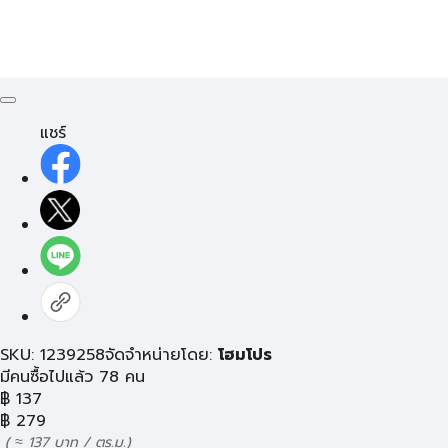
แชร์
SKU: 1239258
จัดจำหน่ายโดย:
โฮมโปร
มีคนซื้อไปแล้ว 78 คน
฿
137
฿
279
( ≈ 137 บาท / ตร.ม.)