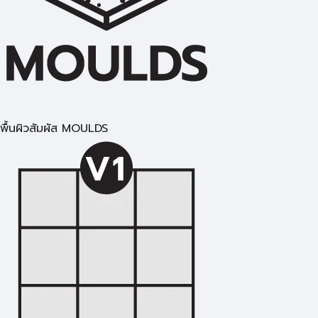
พื้นผิวสัมผัส MOULDS