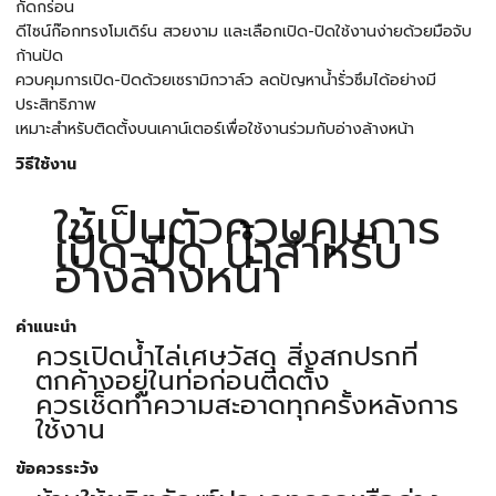
กัดกร่อน
ดีไซน์ก๊อกทรงโมเดิร์น สวยงาม และเลือกเปิด-ปิดใช้งานง่ายด้วยมือจับ
ก้านปัด
ควบคุมการเปิด-ปิดด้วยเซรามิกวาล์ว ลดปัญหาน้ำรั่วซึมได้อย่างมี
ประสิทธิภาพ
เหมาะสำหรับติดตั้งบนเคาน์เตอร์เพื่อใช้งานร่วมกับอ่างล้างหน้า
วิธีใช้งาน
ใช้เป็นตัวควบคุมการ
เปิด-ปิด น้ำสำหรับ
อ่างล้างหน้า
คำแนะนำ
ควรเปิดน้ำไล่เศษวัสดุ สิ่งสกปรกที่
ตกค้างอยู่ในท่อก่อนติดตั้ง
ควรเช็ดทำความสะอาดทุกครั้งหลังการ
ใช้งาน
ข้อควรระวัง