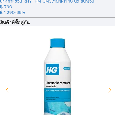
นาฬิกาแขวน RHYTHM CMG716NR11 10 นิ้ว สีน้ำเงิน
฿ 790
฿ 1,290
-38%
สินค้าที่ซื้อคู่กัน