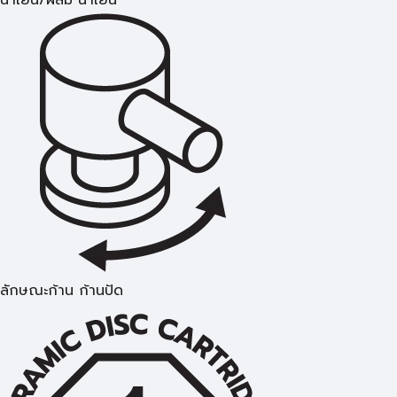
น้ำเย็น/ผสม น้ำเย็น
ลักษณะก้าน ก้านปัด