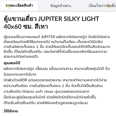
รายละเอียดสินค้า
ข้อมูลจำเพาะ
เงื่อนไขการติดตั้ง
ตู้แขวนเดี่ยว JUPITER SILKY LIGHT
40x60 ซม. สีเทา
ตู้แขวนเดี่ยวจากแบรนด์ JUPITER ผลิตจากไม้พลาสวู้ด ปิดผิวได้อย่าง
เรียบเนียนด้วยพีวีซีแต่งลายไม้ หน้าบานทึบเรียบ เก็บของได้มิดชิด
ภายในมีช่องเก็บของ 2 ชั้น ช่วยให้แยกจัดเก็บของใช้ได้เป็นสัดส่วนมาก
ยิ่งขึ้น ดีไซน์สไตล์โมเดิร์น ตอบโจทย์ทั้งในเรื่องของฟังก์ชันและความ
สวยงามได้อย่างลงตัว
คุณสมบัติ
ผลิตจากไม้พลาสวู้ด เนื้อแน่น แข็งแรงทนทาน สามารถยืดหยุ่นได้ดี จึง
รับแรงกระแทกได้มาก
ปิดผิวด้วยพีวีซี แต่งลวดลายสวยงาม สามารถทำความสะอาดได้ง่าย
หน้าบานทึบเรียบ ภายในมีช่องเก็บของ 2 ชั้น จัดเก็บได้เป็นสัดส่วน
บานพับเปิด-ปิดแบบ soft close นุ่มนวลลดแรงกระแทก
มือจับอะลูมิเนียมชุบอโนไดซ์ ช่วยให้เปิดปิดใช้งานได้ง่ายยิ่งขึ้น
ดีไซน์ในสไตล์โมเดิร์น ช่วยให้ห้องครัวดูสวยสมบูรณ์แบบ
วิธีใช้งาน