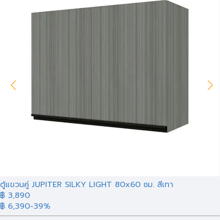
ตู้แขวนคู่ JUPITER SILKY LIGHT 80x60 ซม. สีเทา
฿ 3,890
฿ 6,390
-39%