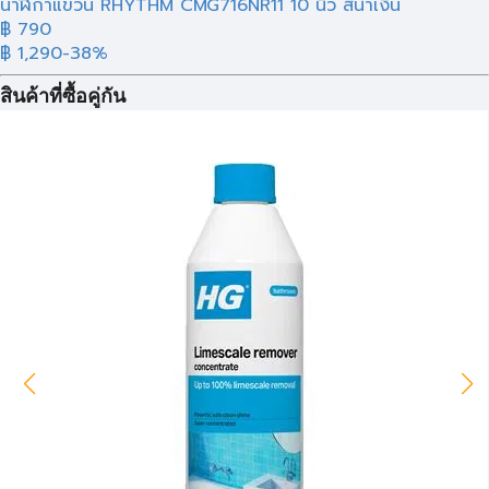
นาฬิกาแขวน RHYTHM CMG716NR11 10 นิ้ว สีน้ำเงิน
฿ 790
฿ 1,290
-38%
สินค้าที่ซื้อคู่กัน