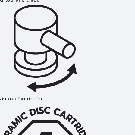
น้ำเย็น/ผสม น้ำเย็น
ลักษณะก้าน ก้านปัด