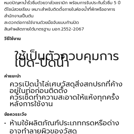
หมดปัญหาน้ำรั่วซึมด้วยวาล์วเซรามิก พร้อมการรับประกันรั่วซึม 5 ปี
ดีไซน์สวยเรียบ เหมาะสำหรับติดตั้งภายในห้องน้ำที่พักหรืออาคาร
สำนักงานเป็นต้น
สะดวกต่อการใช้งานด้วยมือจับแบบก้านปัด
สินค้าผลิตภายใต้มาตรฐาน มอก.2552-2067
วิธีใช้งาน
ใช้เป็นตัวควบคุมการ
เปิด-ปิดน้ำ
คำแนะนำ
ควรเปิดน้ำไล่เศษวัสดุสิ่งสกปรกที่ค้าง
อยู่ในท่อก่อนติดตั้ง
ควรเช็ดทำความสะอาดให้แห้งทุกครั้ง
หลังการใช้งาน
ข้อควรระวัง
ห้ามใช้ผลิตภัณฑ์ประเภทกรดหรือด่าง
อาจทำลายผิวของวัสดุ