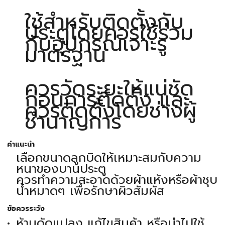
ใช้สำหรับติดตั้งกับ
ประตูโดยควรใช้ร่วม
กับอุปกรณ์เจาะรู
มาตรฐาน
ควรวัดระยะให้แน่ชัด
ก่อนการติดตั้ง และ
ควรติดตั้งโดยช่างผู้
ชำนาญการ
คำแนะนำ
เลือกขนาดลูกบิดให้เหมาะสมกับความ
หนาของบานประตู
ควรทำความสะอาดด้วยผ้าแห้งหรือผ้าชุบ
น้ำหมาดๆ เพื่อรักษาผิวสัมผัส
ข้อควรระวัง
ห้ามดัดแปลง แก้ไขสินค้า หรือนำไปใช้