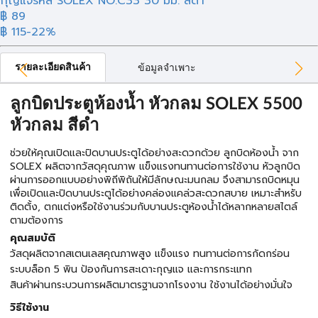
กุญแจรหัส SOLEX NO.C33 30 มม. สีดำ
฿ 89
฿ 115
-22%
รายละเอียดสินค้า
ข้อมูลจำเพาะ
ลูกบิดประตูห้องน้ำ หัวกลม SOLEX 5500
หัวกลม สีดำ
ช่วยให้คุณเปิดและปิดบานประตูได้อย่างสะดวกด้วย ลูกบิดห้องน้ำ จาก
SOLEX ผลิตจากวัสดุคุณภาพ แข็งแรงทนทานต่อการใช้งาน หัวลูกบิด
ผ่านการออกแบบอย่างพิถีพิถันให้มีลักษณะมนกลม จึงสามารถบิดหมุน
เพื่อเปิดและปิดบานประตูได้อย่างคล่องแคล่วสะดวกสบาย เหมาะสำหรับ
ติดตั้ง, ตกแต่งหรือใช้งานร่วมกับบานประตูห้องน้ำได้หลากหลายสไตล์
ตามต้องการ
คุณสมบัติ
วัสดุผลิตจากสเตนเลสคุณภาพสูง แข็งแรง ทนทานต่อการกัดกร่อน
ระบบล็อก 5 พิน ป้องกันการสะเดาะกุญแจ และการกระแทก
สินค้าผ่านกระบวนการผลิตมาตรฐานจากโรงงาน ใช้งานได้อย่างมั่นใจ
วิธีใช้งาน