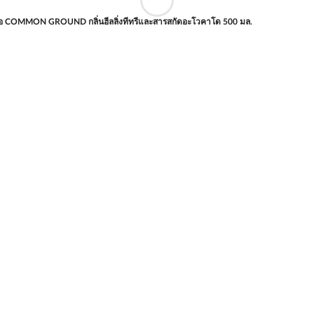
มือ COMMON GROUND กลิ่นฮีลลิ่งทีทรีและสารสกัดอะโวคาโด 500 มล.