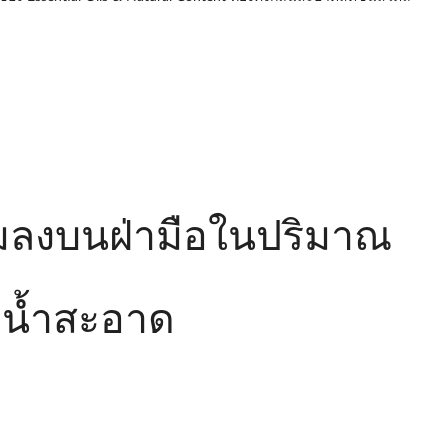
ฟมลงบนฝ่ามือในปริมาณ
วยน้ำสะอาด