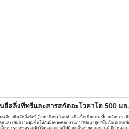
ฮีลลิ่งทีทรีและสารสกัดอะโวคาโด 500 มล.
ย กลิ่นฮีลลิ่งทีทรี (โบทานิคัล) โฟมล้างมือเนื้อเนียนนุ่ม ที่มาพร้อมป
และเพิ่มความชุ่มชื้นให้กับมือของคุณ ผ่านการพัฒนาสูตรขึ้นเป็นพิเศษเพ
 เปลี่ยนบรรยากาศรอบตัวให้หอมอบอวลไปด้วยกลิ่นอายสวนดอกไม้ มีส่วนผสมของ