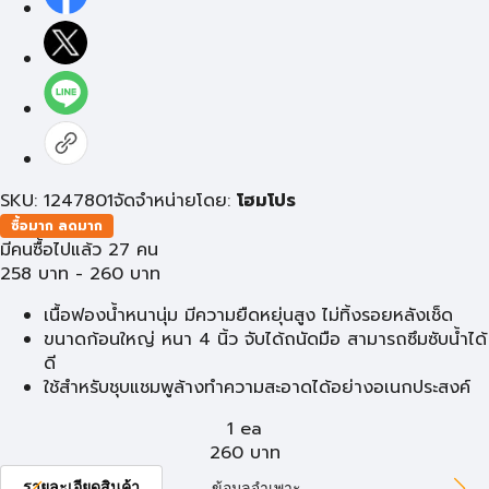
SKU: 1247801
จัดจำหน่ายโดย:
โฮมโปร
ซื้อมาก ลดมาก
มีคนซื้อไปแล้ว 27 คน
258
บาท
-
260
บาท
เนื้อฟองน้ำหนานุ่ม มีความยืดหยุ่นสูง ไม่ทิ้งรอยหลังเช็ด
ขนาดก้อนใหญ่ หนา 4 นิ้ว จับได้ถนัดมือ สามารถซึมซับน้ำได้
ดี
ใช้สำหรับชุบแชมพูล้างทำความสะอาดได้อย่างอเนกประสงค์
1 ea
260
บาท
รายละเอียดสินค้า
ข้อมูลจำเพาะ